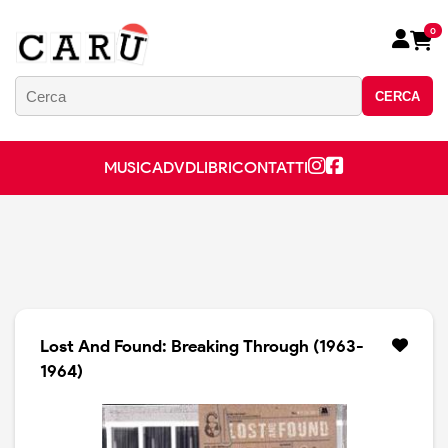
0
CERCA
MUSICA
DVD
LIBRI
CONTATTI
Lost And Found: Breaking Through (1963-
1964)