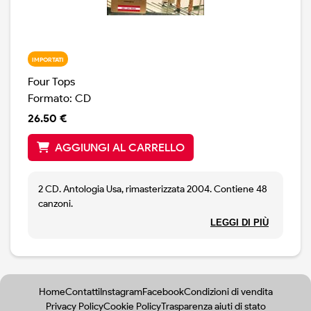
IMPORTATI
Four Tops
Formato: CD
26.50 €
AGGIUNGI AL CARRELLO
2 CD. Antologia Usa, rimasterizzata 2004. Contiene 48
canzoni.
Tutti i classici, alcune rarità e quattro brani cantati
LEGGI DI PIÙ
assieme alle Supremes. Qualche hit: Baby I Need Your
Loving, I Can't Help Myself, Reach Out I'll Be There,
Standing in the Shadows of Love, Walk Away Renee etc
etc.
Home
Contatti
Instagram
Facebook
Condizioni di vendita
Privacy Policy
Cookie Policy
Trasparenza aiuti di stato