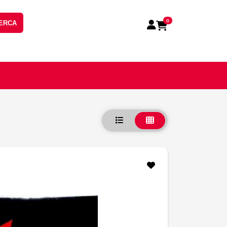
0
ERCA