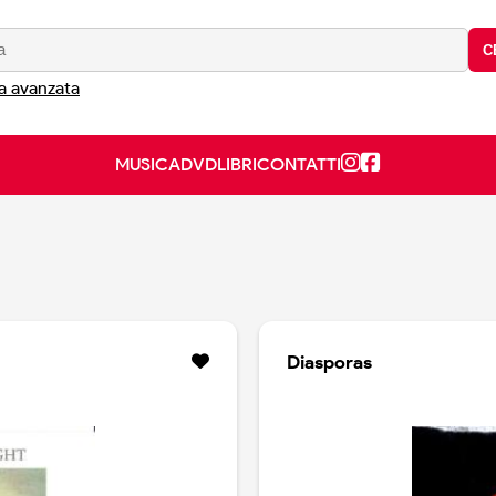
C
a avanzata
MUSICA
DVD
LIBRI
CONTATTI
Diasporas