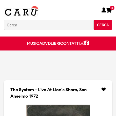
0
CERCA
MUSICA
DVD
LIBRI
CONTATTI
The System - Live At Lion's Share, San
Anselmo 1972