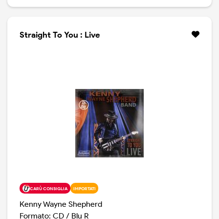
Shepherd e la sua eccellente band, con la voce solista
di Noah Hunt, mischia rock e blues con grande forza e
propone alcune delle sue canzoni in versioni lunghe,
poderose, come la vibrante Heat of The Sun, oppure
Straight To You : Live
Shame Shane Shame o Long Time Running. Ci sono
anche delle covers, più che altro blues, come Talk to
Me Baby ( Elmore James ), Turn to Stone ( Joe Walsh ),
I’m A King Bee ( Slim Harpo ), sino all’immarcescibile
findle in cui la band si spella le dita e ci regala undici
incredibili minuti, per rileggere Voodoo Child ( Slight
Return) di Jimi Hendrix.
CARÙ CONSIGLIA
IMPORTATI
Kenny Wayne Shepherd
Formato: CD / Blu R