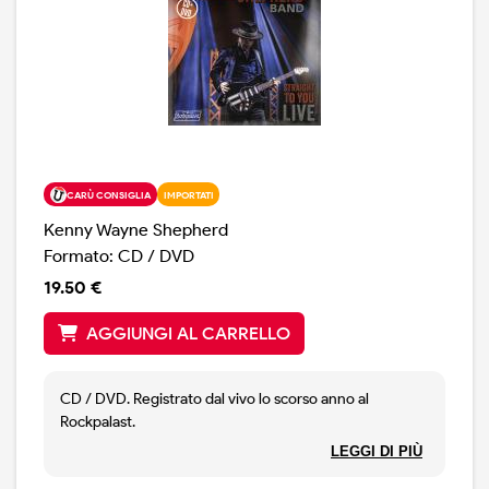
quelli nuovi. «Riascoltare questo album mi ha riportato
allo stupore e all’entusiasmo di quei giorni. Allora non
sapevo cosa mi aspettasse, ma sono molto grato per
ciò che ne è risultato».
CARÙ CONSIGLIA
IMPORTATI
Kenny Wayne Shepherd
Formato: CD / DVD
19.50 €
AGGIUNGI AL CARRELLO
CD / DVD. Registrato dal vivo lo scorso anno al
Rockpalast.
Si tratta del secondo album dal vivo di Shepherd, dopo
LEGGI DI PIÙ
l’ottimo Live ! In Chicago del 2010.Kenny Wayne