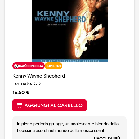
CARÙ CONSIGLIA
IMPORTATI
Kenny Wayne Shepherd
Formato: CD
16.50 €
AGGIUNGI AL CARRELLO
In pieno periodo grunge, un adolescente biondo della
Louisiana esordì nel mondo della musica con il
folgorante album di debutto «Ledbetter Heights», che
LEGGI DI PIÙ