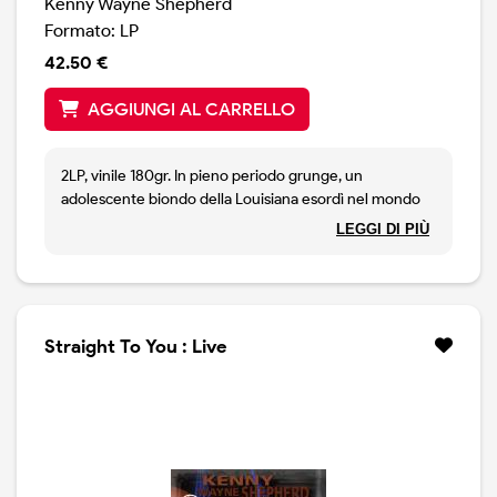
Kenny Wayne Shepherd
Formato: LP
42.50 €
AGGIUNGI AL CARRELLO
2LP, vinile 180gr. In pieno periodo grunge, un
adolescente biondo della Louisiana esordì nel mondo
della musica con il folgorante album di debutto
LEGGI DI PIÙ
«Ledbetter Heights», che entrò di slancio nella Top 10
delle classifiche rock e blues. “Questo album mi ha reso
famoso”, dice Shepherd. “Il mio obiettivo è sempre
stato quello di fare musica genuina e autentica, e sono
molto orgoglioso di ‘Ledbetter Heights’.” Trent'anni
Straight To You : Live
dopo, Shepherd pubblica ora una versione registrata
ex novo del suo album di debutto: “Ledbetter Heights:
The 30th Anniversary Sessions”. Con la maturità di un
musicista e produttore esperto e la voce del suo
cantante di lunga data Noah Hunt, le “30th Anniversary
Sessions” entusiasmeranno sia i fan di vecchia data che