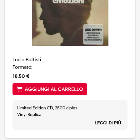
Lucio Battisti
Formato:
18.50 €
AGGIUNGI AL CARRELLO
Limited Edition CD, 2500 cipies
Vinyl Replica
Remastered from the original master (ARCHIVIO DEL
LEGGI DI PIÙ
SUONO, Prestige Remastered series).
Made in EU