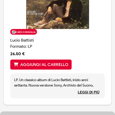
CARÙ CONSIGLIA
Lucio Battisti
Formato: LP
26.50 €
AGGIUNGI AL CARRELLO
LP. Un classico album di Lucio Battisti, inizio anni
settanta. Nuova versione Sony, Archivio del Suono,
2021. Il disco originale rimasterizzato, ricco libretto con
LEGGI DI PIÙ
approfondimenti. Vinile 180 grammi, copertina apribile.
Legacy Vinyl edition.