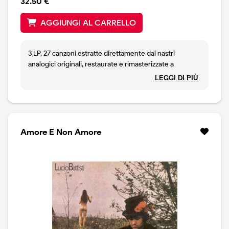
32.50 €
AGGIUNGI AL CARRELLO
3 LP. 27 canzoni estratte direttamente dai nastri
analogici originali, restaurate e rimasterizzate a
24bit/192KHZ, la migliore definizione attualmente
LEGGI DI PIÙ
possibile. EDIZIONE LIMITATA, VINILE TRASPARENTE
MIX BIANCO, 180 grammi
Amore E Non Amore