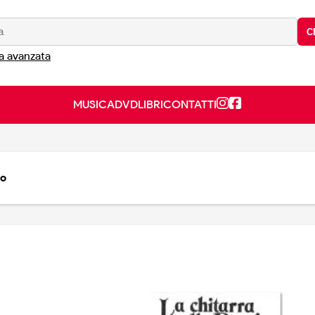
C
a avanzata
MUSICA
DVD
LIBRI
CONTATTI
to