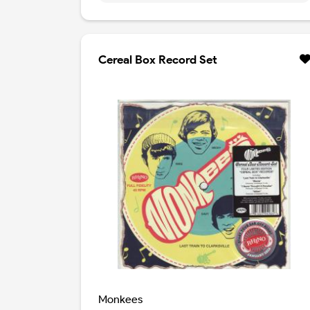
della band, l'album è stato prodotto dal co-
fondatore di Fountains of Wayne Adam
Schlesinger e ha presentato nuove
registrazioni dei membri dei Monkees Micky
Cereal Box Record Set
Dolenz, Michael Nesmith e Peter Tork. Le
canzoni dell'album includevano nuove
composizioni di artisti del calibro di Ben
Gibbard e Andy Partridge insieme a vecchie
composizioni di collaboratori regolari dei
Monkees come Harry Nillson e Neil Diamond.
Per il decimo anniversario dell’album e il 60 °
anniversario dei Monkees, arriva questo
doppio CD con tracce bonus inedite e
strumentali dell’album originale.
Monkees