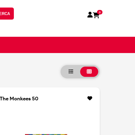
0
ERCA
The Monkees 50