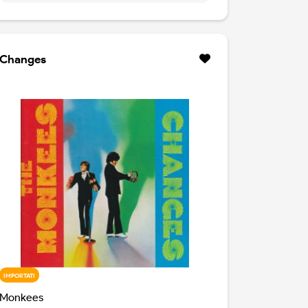
antologia definitiva che serva da
introduzione alla band. 50 canzoni, con tutti i
classici, ma anche brani rimixati ex novo,
registrazioni dal vivo, brani rari ed altre
Changes
leccornie. Per chi non ha nulla della band
californiana, ma anche per chi ha già
qualcosa, ma nulla di così esaustivo.
IMPORTATI
Monkees