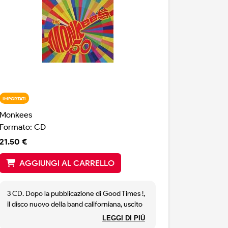
IMPORTATI
Monkees
Formato: CD
21.50 €
AGGIUNGI AL CARRELLO
3 CD. Dopo la pubblicazione di Good Times !,
il disco nuovo della band californiana, uscito
lo scorso mese di Giugno, la Rhino mette sul
LEGGI DI PIÙ
mercato un triplo album, una sorta di