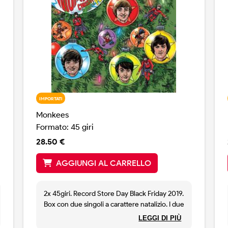
IMPORTATI
Monkees
Formato: 45 giri
28.50 €
AGGIUNGI AL CARRELLO
2x 45giri. Record Store Day Black Friday 2019.
Box con due singoli a carattere natalizio. I due
singoli sono colorati ( uno rosso ed uno
LEGGI DI PIÙ
verde ) e contengono canzoni di natale