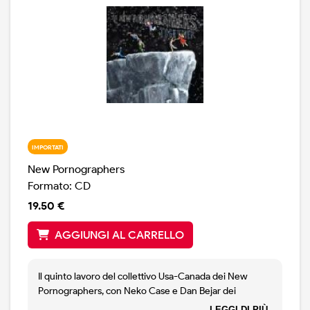
IMPORTATI
New Pornographers
Formato: CD
19.50 €
AGGIUNGI AL CARRELLO
Il quinto lavoro del collettivo Usa-Canada dei New
Pornographers, con Neko Case e Dan Bejar dei
Destroyers, oltre al bandleader e principale autore A.C.
LEGGI DI PIÙ