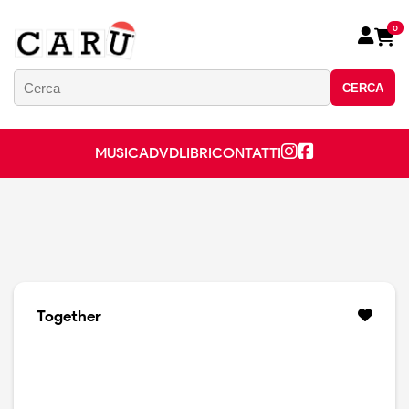
0
CERCA
MUSICA
DVD
LIBRI
CONTATTI
Together