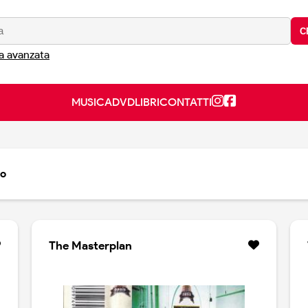
C
a avanzata
MUSICA
DVD
LIBRI
CONTATTI
to
The Masterplan