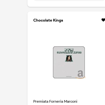
Premoli e Luca Zabbini. Il nuovo doppio CD
documenta i momenti migliori di quelle date
con l'esibizione di numerose canzoni di Faber.
Chocolate Kings
Premiata Forneria Marconi