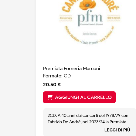
Premiata Forneria Marconi
Formato: CD
20.50 €
AGGIUNGI AL CARRELLO
2CD. A 40 anni dai concerti del 1978/79 con
Fabrizio De André, nel 2023/24 la Premiata
ha celebrato l'anniversario con un nuovo tour
LEGGI DI PIÙ
che include gli ospiti Michele Ascolese, Flavio