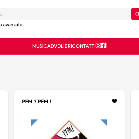
C
a avanzata
MUSICA
DVD
LIBRI
CONTATTI
PFM ? PFM !