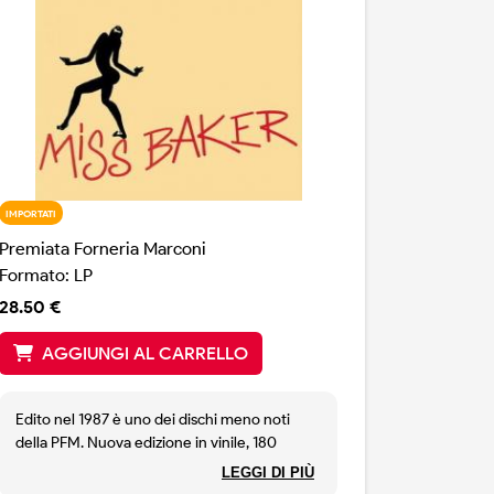
IMPORTATI
Premiata Forneria Marconi
Formato: LP
28.50 €
AGGIUNGI AL CARRELLO
Edito nel 1987 è uno dei dischi meno noti
della PFM. Nuova edizione in vinile, 180
grammi, stampa per il 35à anniversario in
LEGGI DI PIÙ
RED VINYL.