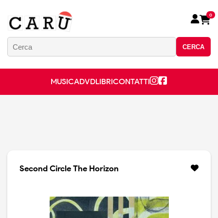
0
CERCA
MUSICA
DVD
LIBRI
CONTATTI
Second Circle The Horizon