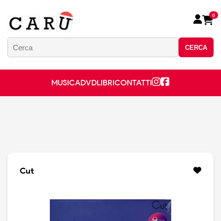
0
CERCA
MUSICA
DVD
LIBRI
CONTATTI
Cut