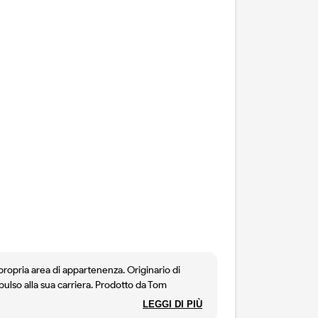
 propria area di appartenenza. Originario di
pulso alla sua carriera. Prodotto da Tom
a. Le dodici battute sono la base, ma il rock
LEGGI DI PIÙ