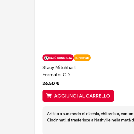
CARÙ CONSIGLIA
IMPORTATI
Stacy Mitchhart
Formato: CD
26.50 €
AGGIUNGI AL CARRELLO
Artista a suo modo di nicchia, chitarrista, canta
Cincinnati, si trasferisce a Nashville nella metà
Hambridge, il nuovo album arriva a poco meno di 
rappresenta una delle componenti principali e 