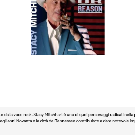
nte dalla voce rock, Stacy Mitchhart è uno di quei personaggi radicati nella
 degli anni Novanta e la città del Tennessee contribuisce a dare notevole im
dieci anni dal precedente e rappresenta a tutt'oggi la sua opera più matur
nemmeno il soul manca. Un disco che merita attenzione.