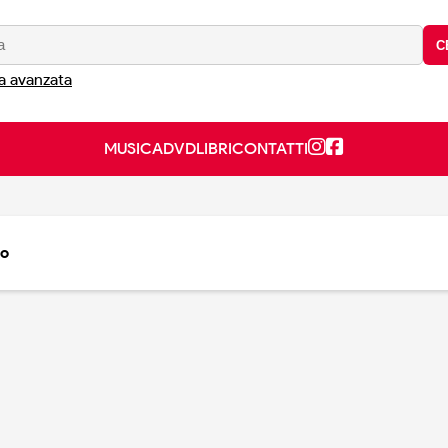
C
a avanzata
MUSICA
DVD
LIBRI
CONTATTI
to