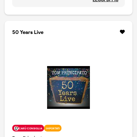
conferma. Prima di tutto i due soggetti dell'omaggio,
due chitarristi straordinari, non sono mai stati oggetto
di un tributo così diretto e ben fatto e, last but not least,
la scelta delle canzoni è da applauso: da The Messiah
Will Come Again a Saturday Night Fish Fry, See See,
50 Years Live
Rider, Don't Think Twicde It's Allright.
CARÙ CONSIGLIA
IMPORTATI