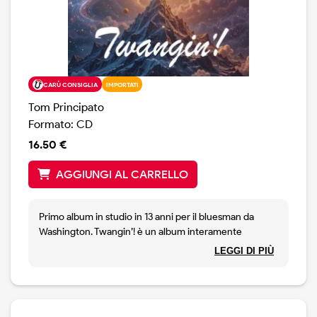
CARÙ CONSIGLIA
IMPORTATI
Tom Principato
Formato: CD
16.50 €
AGGIUNGI AL CARRELLO
Primo album in studio in 13 anni per il bluesman da
Washington. Twangin’! è un album interamente
strumentale caratterizzato da un mix eclettico di stili. Ci
LEGGI DI PIÙ
sono 5 brani originali di Tom Principato, cover di brani
firmati da Ventures, Ketty Lester e Merle Haggard, e
due classici del bluegrass e del gospel. L'album ci
riporta al lavoro di Tom “Blazing Telecasters” con il