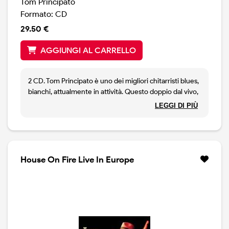
Tom Principato
Formato: CD
29.50 €
AGGIUNGI AL CARRELLO
2 CD. Tom Principato è uno dei migliori chitarristi blues,
bianchi, attualmente in attività. Questo doppio dal vivo,
totalmente inedito, ci presenta il lato migliore di
LEGGI DI PIÙ
Principato e la sua chitarra sfavillante. Tra le cose
migliori del doppio CD ci sono le apparizioni di Sonny
Landreth, nella lunga Don't Wanna Do It, del mitico
Lonnie Mack in Gonna Send You Back.Poi c'è James
Cotton in due brani, tra cui una vibrante versione di
House On Fire Live In Europe
Rocket 88 e Buddy Emmons in Cherockee.