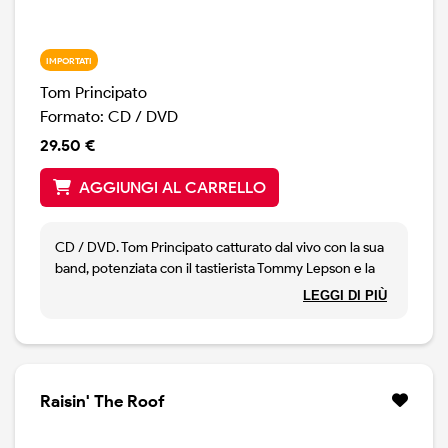
IMPORTATI
Tom Principato
Formato: CD / DVD
29.50 €
AGGIUNGI AL CARRELLO
CD / DVD. Tom Principato catturato dal vivo con la sua
band, potenziata con il tastierista Tommy Lepson e la
sezione fiati guidata da Chris Watling dei Grandsons Of
LEGGI DI PIÙ
The Pioneers. Principato, uno dei più noti axeman
blues, è sulla scena da anni, con forza e continuità, e
non ha mai fatto dischi sotto il livello di guardia. Questo
è il secondo disco dal vivo, il precedente era stato
pubblicato alla fine degli anni novanta, e contiene due
Raisin' The Roof
concerti diversi: uno in Usa ( Vienna, Virginia, 20 Marzo
2014) e l'altro in Francia ( Les Escales St. Nazaire, 5