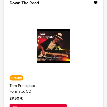
compianto Danny Gatton, con quel suono Telecaster
Down The Road
che richiama Roy Buchanan.
IMPORTATI
Tom Principato
Formato: CD
29.50 €