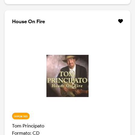
Questo disco è stato registrato nel Novembre del
2003, nel corso di una session passata per radio.
Quella sera Tom era sul palco con John Perry (basso ),
Joe Wells (batteria) e Tommy Lepson all'organo.Nel
House On Fire
corso della serata il chitarrista ha eseguito canzoni
prese sia da House On Fire che da Guitar Gumbo,
aggiungendo poi una strepitosa rilettura di Saturday
Night Fish Fry, un classico di Louis Jordan ed una
propria interpretazione di Never Make Your Move Too
Soon, tratta dal repertorio di B.B King
IMPORTATI
Tom Principato
Formato: CD