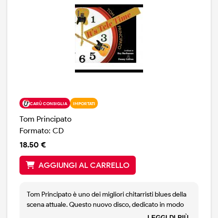
CARÙ CONSIGLIA
IMPORTATI
Tom Principato
Formato: CD
18.50 €
AGGIUNGI AL CARRELLO
Tom Principato è uno dei migliori chitarristi blues della
scena attuale. Questo nuovo disco, dedicato in modo
appassionato a Roy Buchanan e Danny Gatton, ne è la
LEGGI DI PIÙ