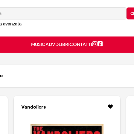
C
a avanzata
MUSICA
DVD
LIBRI
CONTATTI
to
Vandoliers