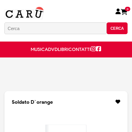
0
CERCA
MUSICA
DVD
LIBRI
CONTATTI
Soldato D`orange