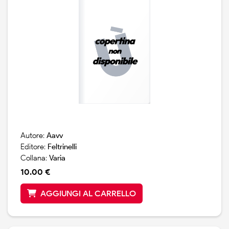
fa, labirinti e quiz per appassionati, e ancora cruciverba
e giochi di ogni genere e livello di difficolta. mettete lo
smartphone in tasca, prendete una matita, liberatevi da
ogni pregiudizio: quello che avete tra le mani e il
compagno perfetto per la stagione piu bella.
Autore:
Aavv
Editore:
Feltrinelli
Collana:
Varia
10.00 €
AGGIUNGI AL CARRELLO