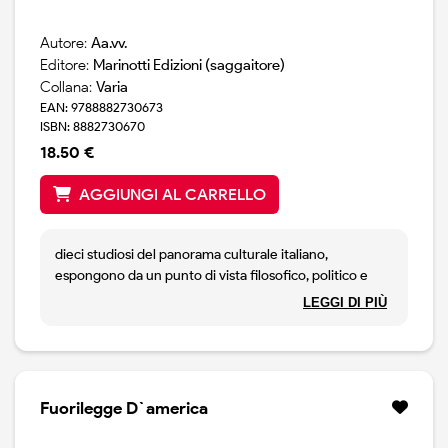
Autore:
Aa.vv.
Editore:
Marinotti Edizioni (saggaitore)
Collana:
Varia
EAN: 9788882730673
ISBN: 8882730670
18.50 €
AGGIUNGI AL CARRELLO
dieci studiosi del panorama culturale italiano,
espongono da un punto di vista filosofico, politico e
religioso i grandi temi del dibattito odierno: la guerra e
LEGGI DI PIÙ
la pace, la convivenza tra culture diverse, il ritorno alla
ribalta delle religioni, i fondamentalismi, i nazionalismi, i
localismi, l`ambiente, il mondo islamico, la cina e altro
ancora. si tratta di problemi che attraversano e animano
ogni giorno le cronache quotidiane, interrogativi etici
Fuorilegge D`america
difficili che nei dieci interventi qui proposti emergono
nella loro drammatica concretezza.