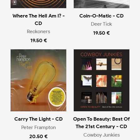
Where The Hell Am I? -
Coin-O-Matic - CD
CD
Deer Tick
Reckoners
19.50 €
19.50 €
Carry The Light - CD
Open To Beauty: Best Of
The 21st Century - CD
Peter Frampton
Cowboy Junkies
20.50 €