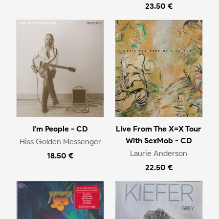
23.50 €
I'm People - CD
Live From The X=X Tour
With SexMob - CD
Hiss Golden Messenger
Laurie Anderson
18.50 €
22.50 €