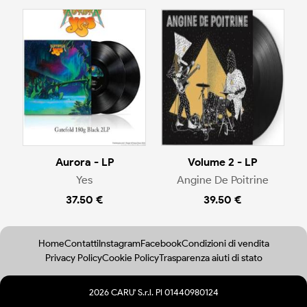
Aurora - LP
Volume 2 - LP
Yes
Angine De Poitrine
37.50 €
39.50 €
Home
Contatti
Instagram
Facebook
Condizioni di vendita
Privacy Policy
Cookie Policy
Trasparenza aiuti di stato
2026 CARU' S.r.l. PI 01440980124