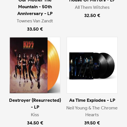
Mountain - 50th
All Them Witches
Anniversary - LP
32.50 €
Townes Van Zandt
33.50 €
Destroyer {Resurrected}
As Time Explodes - LP
- LP
Neil Young & The Chrome
Kiss
Hearts
34.50 €
39.50 €