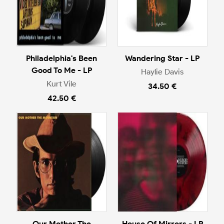
Philadelphia's Been
Wandering Star - LP
Good To Me - LP
Haylie Davis
Kurt Vile
34.50 €
42.50 €
Our Mother The
House Of Mirrors - LP