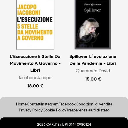
L'Esecuzione 5 Stelle Da
Spillover L`evoluzione
Movimento A Governo -
Delle Pandemie - Libri
Libri
Quammen David
Iacoboni Jacopo
15.00 €
18.00 €
Home
Contatti
Instagram
Facebook
Condizioni di vendita
Privacy Policy
Cookie Policy
Trasparenza aiuti di stato
2026 CARU' S.r.l. PI 01440980124