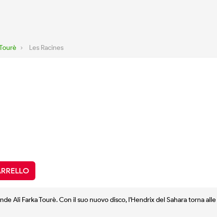
 Tourè
›
Les Racines
ARRELLO
de Ali Farka Tourè. Con il suo nuovo disco, l'Hendrix del Sahara torna alle s