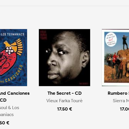
And Canciones
The Secret - CD
Rumbero 
 CD
Vieux Farka Tourè
Sierra 
soul & Los
17.50 €
17.0
aniacs
.50 €