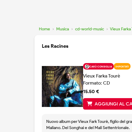
Home
›
Musica
›
cd-world-music
›
Vieux Farka
Les Racines
CARÙ CONSIGLIA
IMPORTATI
Vieux Farka Tourè
Formato: CD
15.50 €
AGGIUNGI AL C
Nuovo album per Vieux Fark Tourè, figlio del gran
Maliano. Del Songhai e del Mali Settentrionale.