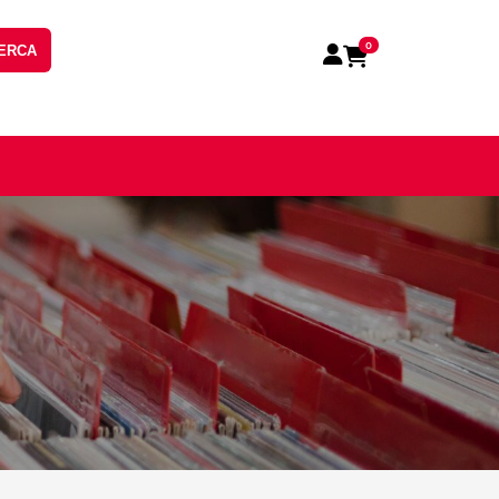
0
ERCA