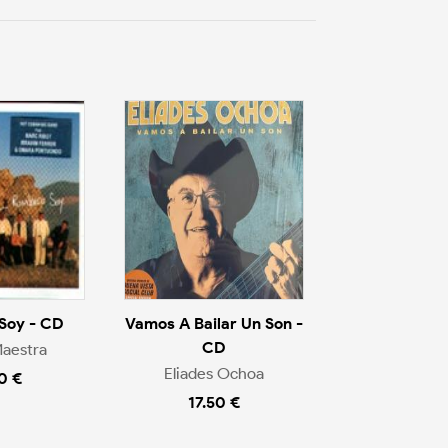
Soy - CD
Vamos A Bailar Un Son -
CD
Maestra
Eliades Ochoa
0 €
17.50 €