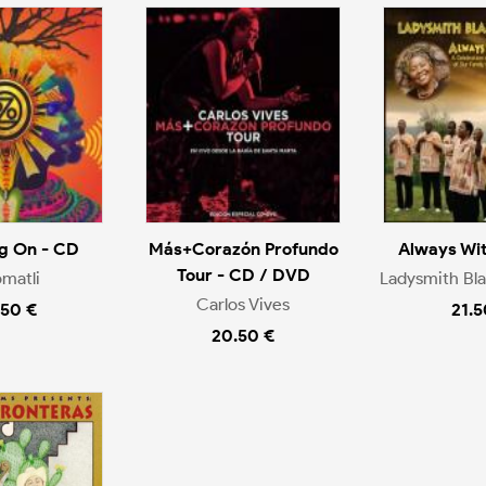
g On - CD
Más+Corazón Profundo
Always Wit
Tour - CD / DVD
matli
Ladysmith Bl
Carlos Vives
.50 €
21.5
20.50 €