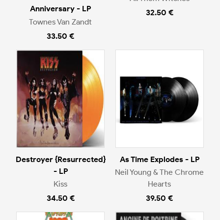
Anniversary - LP
32.50 €
Townes Van Zandt
33.50 €
Destroyer {Resurrected}
As Time Explodes - LP
- LP
Neil Young & The Chrome
Kiss
Hearts
34.50 €
39.50 €