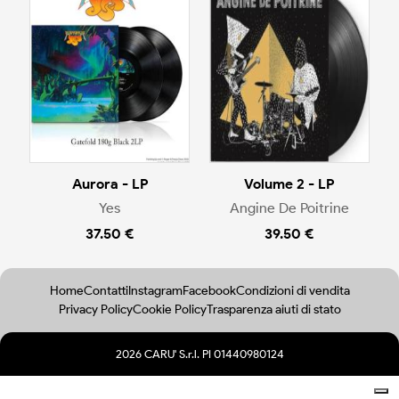
Aurora - LP
Volume 2 - LP
Yes
Angine De Poitrine
37.50 €
39.50 €
Home
Contatti
Instagram
Facebook
Condizioni di vendita
Privacy Policy
Cookie Policy
Trasparenza aiuti di stato
2026 CARU' S.r.l. PI 01440980124