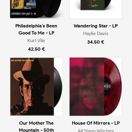
Philadelphia's Been
Wandering Star - LP
Good To Me - LP
Haylie Davis
Kurt Vile
34.50 €
42.50 €
Our Mother The
House Of Mirrors - LP
Mountain - 50th
All Them Witches