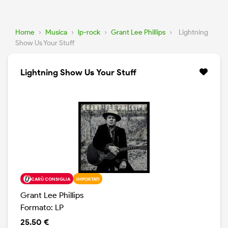
Home
›
Musica
›
lp-rock
›
Grant Lee Phillips
›
Lightning
Show Us Your Stuff
Lightning Show Us Your Stuff
CARÙ CONSIGLIA
IMPORTATI
Grant Lee Phillips
Formato: LP
25.50 €