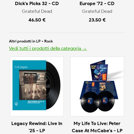
Dick's Picks 32 - CD
Europe '72 - CD
Grateful Dead
Grateful Dead
46.50 €
23.50 €
Altri prodotti in LP - Rock
Vedi tutti i prodotti della categoria →
Legacy Rewind: Live In
My Life To Live: Peter
'25 - LP
Case At McCabe's - LP