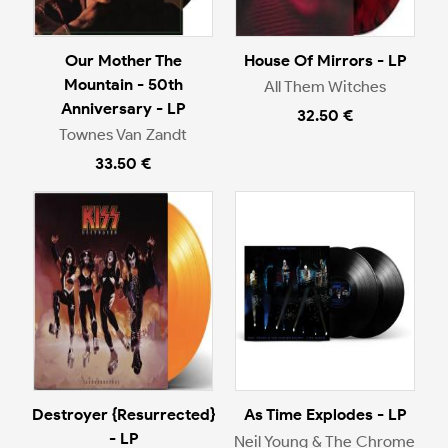
Our Mother The
House Of Mirrors - LP
Mountain - 50th
All Them Witches
Anniversary - LP
32.50 €
Townes Van Zandt
33.50 €
Destroyer {Resurrected}
As Time Explodes - LP
- LP
Neil Young & The Chrome