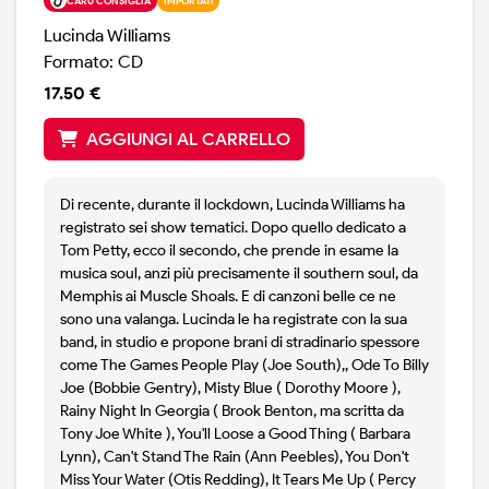
CARÙ CONSIGLIA
IMPORTATI
Lucinda Williams
Formato: CD
17.50 €
AGGIUNGI AL CARRELLO
Di recente, durante il lockdown, Lucinda Williams ha
registrato sei show tematici. Dopo quello dedicato a
Tom Petty, ecco il secondo, che prende in esame la
musica soul, anzi più precisamente il southern soul, da
Memphis ai Muscle Shoals. E di canzoni belle ce ne
sono una valanga. Lucinda le ha registrate con la sua
band, in studio e propone brani di stradinario spessore
come The Games People Play (Joe South),, Ode To Billy
Joe (Bobbie Gentry), Misty Blue ( Dorothy Moore ),
Rainy Night In Georgia ( Brook Benton, ma scritta da
Tony Joe White ), You'll Loose a Good Thing ( Barbara
Lynn), Can't Stand The Rain (Ann Peebles), You Don't
Miss Your Water (Otis Redding), It Tears Me Up ( Percy