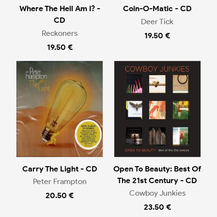
Where The Hell Am I? -
Coin-O-Matic - CD
CD
Deer Tick
Reckoners
19.50 €
19.50 €
Carry The Light - CD
Open To Beauty: Best Of
The 21st Century - CD
Peter Frampton
Cowboy Junkies
20.50 €
23.50 €