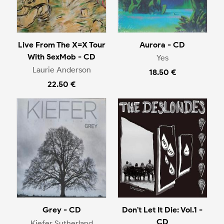
Live From The X=X Tour
Aurora - CD
With SexMob - CD
Yes
Laurie Anderson
18.50 €
22.50 €
Grey - CD
Don't Let It Die: Vol.1 -
CD
Kiefer Sutherland