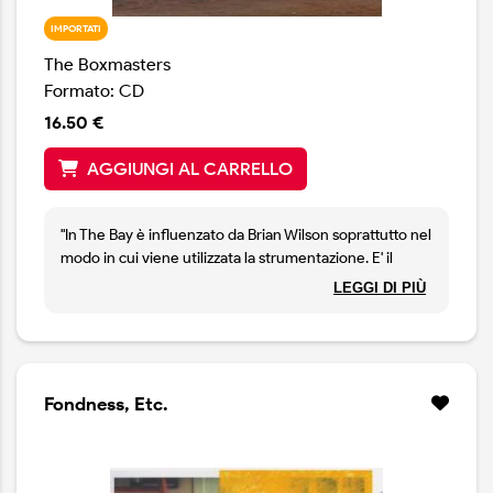
IMPORTATI
The Boxmasters
Formato: CD
16.50 €
AGGIUNGI AL CARRELLO
"In The Bay è influenzato da Brian Wilson soprattutto nel
modo in cui viene utilizzata la strumentazione. E' il
nostro umile tentativo di creare il nostro Pet Sounds"
LEGGI DI PIÙ
dichiara Billy Bob Thornton, attore, sceneggiatore e
regista nonché fondatore di questa band. Il disco
conferma l'amore per la musica degli anni Sessanta
nutrito da Thornton, ma anche la capacità di rivisitarla in
maniera personale e creativa.
Fondness, Etc.