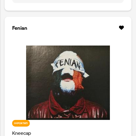
le pietre. È lacerata dal tempo, erosa dagli agenti
atmosferici e risvegliata dalla voce, dal corpo e dal
respiro. Riporta il suono alle sue origini primordiali,
portando alla luce una musica che emerge dalle
profondità della terra e dalle parti più oscure di noi
Fenian
stessi.
IMPORTATI
Kneecap