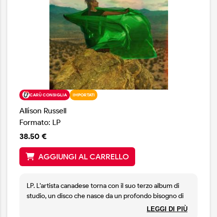
CARÙ CONSIGLIA
IMPORTATI
Allison Russell
Formato: LP
38.50 €
AGGIUNGI AL CARRELLO
LP. L'artista canadese torna con il suo terzo album di
studio, un disco che nasce da un profondo bisogno di
connessione umana e che si candida come il perfetto
LEGGI DI PIÙ
balsamo per i nostri tempi complicati. In The Hour Of