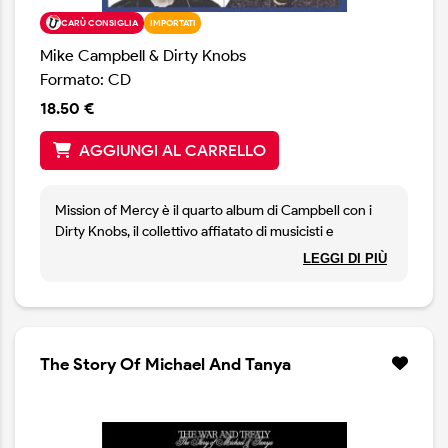
CARÙ CONSIGLIA
IMPORTATI
Mike Campbell & Dirty Knobs
Formato: CD
18.50 €
AGGIUNGI AL CARRELLO
Mission of Mercy è il quarto album di Campbell con i
Dirty Knobs, il collettivo affiatato di musicisti e
compagni di viaggio che ha messo insieme con cura
LEGGI DI PIÙ
negli ultimi anni della sua esperienza con Tom Petty and
the Heartbreakers. Più dure e trascinanti rispetto a
gran parte del materiale degli Heartbreakers, le
canzoni bilanciano l’amore di Campbell per il blues rock
degli anni ’60. Mission of Mercy, esplora e amplia
The Story Of Michael And Tanya
ancora una volta il suono e lo stile che Mike Campbell
ha contribuito a lanciare. Una raccolta di brani rock e
riflessioni guidati dalla chitarra, suonati e registrati
magnificamente, l'album vede Campbell allentare la