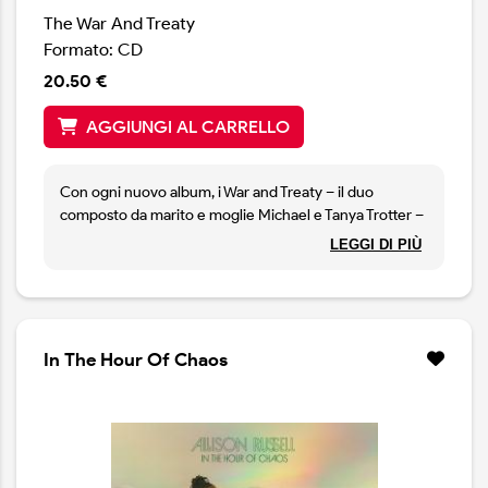
The War And Treaty
Formato: CD
20.50 €
AGGIUNGI AL CARRELLO
Con ogni nuovo album, i War and Treaty – il duo
composto da marito e moglie Michael e Tanya Trotter –
trasportano la loro musica soul su un terreno
LEGGI DI PIÙ
emotivamente più alto. Con The Story of Michael e
Tanya il duo condivide apertamente i dettagli degli alti
e bassi del loro percorso musicale e personale,
mettendo a nudo i loro cuori e le loro anime.
Muovendosi tra country, blues e southern soul, il disco
In The Hour Of Chaos
include ospiti illustri come Whoopi Goldberg, Valerie
June e Wynonna.