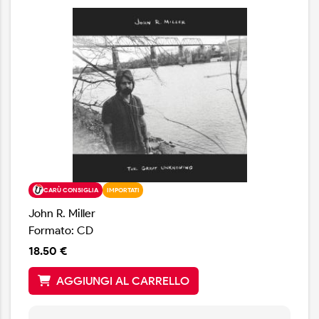
attraverso le generazioni, all’età di 79 anni Lenny Kaye
pubblica finalmente il suo album solista di debutto. In
questo lavoro, Patti Smith ha collaborato con Lenny alla
composizione di “Solstice”, mentre in “Let’s Make a
Memory” partecipa il pianista jazz Matthew Shipp. In
“Pennsylvania Girls” suona il violino Tim Carbone dei
Railroad Earth, mentre l’arrangiamento degli archi del
brano di chiusura “Yes I Will” è a cura di David
Mansfield: un vero e proprio cast di ospiti d’eccezione.
CARÙ CONSIGLIA
IMPORTATI
John R. Miller
Formato: CD
18.50 €
AGGIUNGI AL CARRELLO