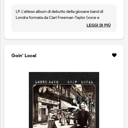
LP. L'atteso album di debutto della giovane band di
Londra formata da Clari Freeman-Taylor (voce e
chitarra) Saya Barbaglia (viola e basso) e David Addison
LEGGI DI PIÙ
(batteria). Molto acclamato dalla critica, il disco unisce
folk, art rock e trame sperimentali in un sound che
fonde chitarre ruvide, archi cameristici e strutture non
convenzionali. Il tutto è impreziosito dalla voce limpida
e cangiante della cantante Clari Freeman-Taylor.
Goin' Local