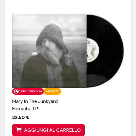
carezzare le ugole delle due ragazze.
CARÙ CONSIGLIA
IMPORTATI
Mary In The Junkyard
Formato: LP
32.50 €
AGGIUNGI AL CARRELLO