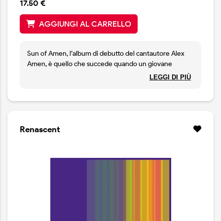
17.50 €
AGGIUNGI AL CARRELLO
Sun of Amen, l’album di debutto del cantautore Alex
Amen, è quello che succede quando un giovane
trascorre i suoi anni formativi adorando una pila
LEGGI DI PIÙ
amorevolmente consumata di vinile dei suoi genitori,
modellando il suo suono su quello degli eroi di una
generazione diversa. La chiara vocalità dell'Harry
Nilsson di inizio carriera, la malinconia di John Denver,
le sublimi melodie di Jim Croce, sono tutte qualità
Renascent
presenti in queste canzoni.