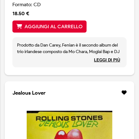
Formato: CD
18.50 €
AGGIUNGI AL CARRELLO
Prodotto da Dan Carey, Fenian è il secondo album del
trio irlandese composto da Mo Chara, Moglai Bap e DJ
Provai, che mescolano in maniera esplosiva hip hop e
LEGGI DI PIÙ
gangsta rap con elementi post punk, grime e techno.
Jealous Lover