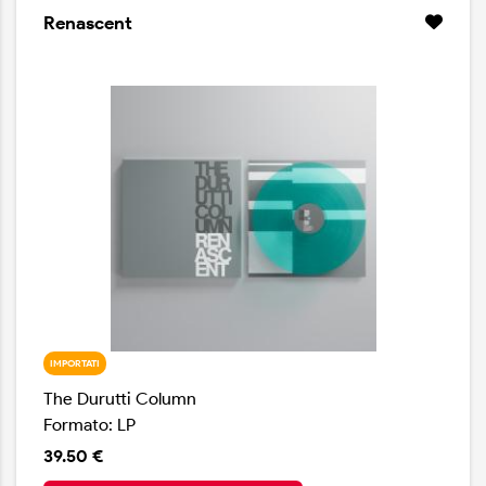
caldi e avvolgenti. Una musica acquerello, fatta di
Renascent
paesaggi apparentemente indifferenti alla presenza
umana.
IMPORTATI
The Durutti Column
Formato: LP
39.50 €