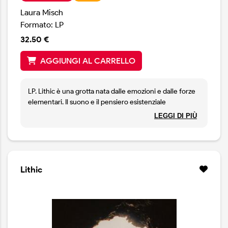
Laura Misch
Formato: LP
32.50 €
AGGIUNGI AL CARRELLO
LP. Lithic è una grotta nata dalle emozioni e dalle forze
elementari. Il suono e il pensiero esistenziale
riecheggiano nei suoi abissi e la storia antica aleggia tra
LEGGI DI PIÙ
le pietre. È lacerata dal tempo, erosa dagli agenti
atmosferici e risvegliata dalla voce, dal corpo e dal
respiro. Riporta il suono alle sue origini primordiali,
portando alla luce una musica che emerge dalle
profondità della terra e dalle parti più oscure di noi
Lithic
stessi.