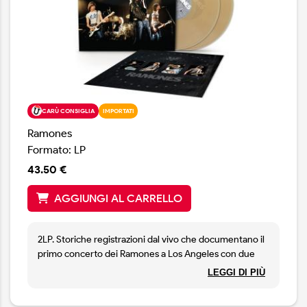
CARÙ CONSIGLIA
IMPORTATI
Ramones
Formato: LP
43.50 €
AGGIUNGI AL CARRELLO
2LP. Storiche registrazioni dal vivo che documentano il
primo concerto dei Ramones a Los Angeles con due
interi set esattamente come vennero suonati al club
LEGGI DI PIÙ
The Roxy il 12 agosto 1976. Edizione limitata in vinile
color smog di Los Angeles.