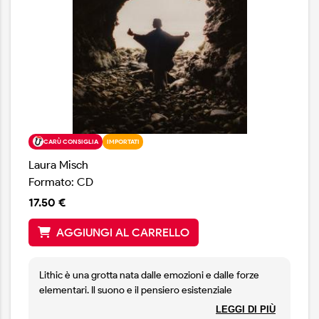
CARÙ CONSIGLIA
IMPORTATI
Laura Misch
Formato: CD
17.50 €
AGGIUNGI AL CARRELLO
Lithic è una grotta nata dalle emozioni e dalle forze
elementari. Il suono e il pensiero esistenziale
riecheggiano nei suoi abissi e la storia antica aleggia tra
LEGGI DI PIÙ