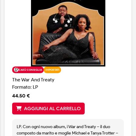
presa sul boogie con una maggiore spinta rock.
“Ho una band fantastica”, dice Campbell. “Sono molto
fortunato. Questo disco ha un po' di tutto. Voglio
mostrare una certa crescita e correre qualche rischio”.
CARÙ CONSIGLIA
IMPORTATI
The War And Treaty
Formato: LP
44.50 €
AGGIUNGI AL CARRELLO
LP. Con ogni nuovo album, i War and Treaty – il duo
composto da marito e moglie Michael e Tanya Trotter –