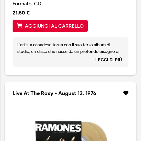
Formato: CD
21.50 €
AGGIUNGI AL CARRELLO
L'artista canadese torna con il suo terzo album di
studio, un disco che nasce da un profondo bisogno di
connessione umana e che si candida come il perfetto
LEGGI DI PIÙ
balsamo per i nostri tempi complicati. In The Hour Of
Chaos è un mosaico avvolgente di American Roots
Music, dove le radici folk-country si mescolano senza
sforzo con la sensualità del classico r&b e la grinta del
soul.
Live At The Roxy - August 12, 1976