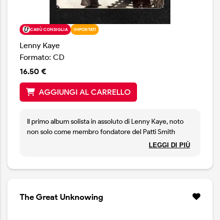
CARÙ CONSIGLIA
IMPORTATI
Lenny Kaye
Formato: CD
16.50 €
AGGIUNGI AL CARRELLO
Il primo album solista in assoluto di Lenny Kaye, noto
non solo come membro fondatore del Patti Smith
Group e chitarrista di grande fama, ma anche come
LEGGI DI PIÙ
produttore autore di numerosi capolavori e curatore
della compilation “Nuggets”, un vero e proprio punto di
riferimento che si può dire abbia definito il genere
garage. Dopo aver arricchito con il suo tocco unico non
solo le opere di Patti Smith ma anche quelle di altri
The Great Unknowing
artisti, e dopo essersi dedicato alla diffusione della
storia del garage rock e del rock psichedelico