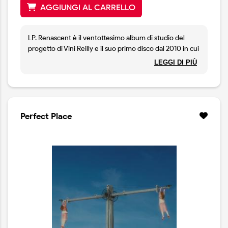
AGGIUNGI AL CARRELLO
LP. Renascent è il ventottesimo album di studio del
progetto di Vini Reilly e il suo primo disco dal 2010 in cui
uscì "A Pean to Wilson". Il suono del nuovo album
LEGGI DI PIÙ
mantiene le caratteristiche che da sempre rendono
unica la musica dei Durutti Column con arpeggi di
chitarra liberi e aperti su spazi a perdita d’occhio, note
morbide e sospese che diventano l’epicentro di colori
caldi e avvolgenti. Una musica acquerello, fatta di
Perfect Place
paesaggi apparentemente indifferenti alla presenza
umana. Edizione limitata con artwork alternativo e
vinile verde bottiglia trasparente.