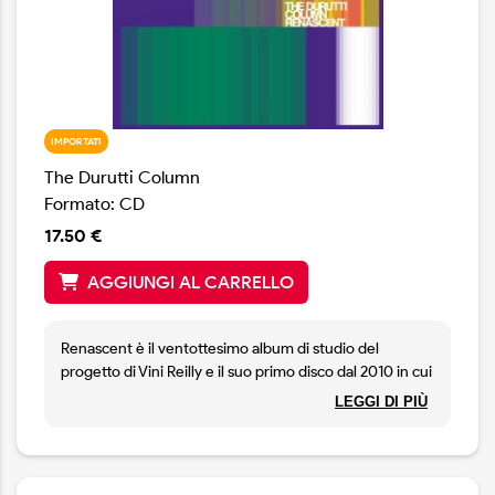
IMPORTATI
The Durutti Column
Formato: CD
17.50 €
AGGIUNGI AL CARRELLO
Renascent è il ventottesimo album di studio del
progetto di Vini Reilly e il suo primo disco dal 2010 in cui
uscì "A Pean to Wilson". Il suono del nuovo album
LEGGI DI PIÙ
mantiene le caratteristiche che da sempre rendono
unica la musica dei Durutti Column con arpeggi di
chitarra liberi e aperti su spazi a perdita d’occhio, note
morbide e sospese che diventano l’epicentro di colori