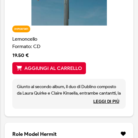
IMPORTATI
Lemoncello
Formato: CD
19.50 €
AGGIUNGI AL CARRELLO
Giunto al secondo album, il duo di Dublino composto
da Laura Quirke e Claire Kinsella, entrambe cantantti, la
prima chitarrista e la seconda violoncellista, si posiziona
LEGGI DI PIÙ
con decisione tra i più interessanti gruppi d'Irlanda,
impressionando per maturità compositiva e
interpretativa. Perfect Place è un caleidoscopio di
suoni ben intrecciati e voci in evidenza, un florilegio di
riff tanto semplici quanto efficaci e di archisuadenti a
Role Model Hermit