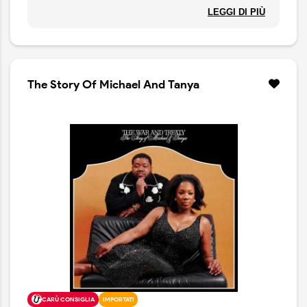
trasportano la loro musica soul su un terreno
LEGGI DI PIÙ
emotivamente più alto. Con The Story of Michael e
Tanya il duo condivide apertamente i dettagli degli alti
e bassi del loro percorso musicale e personale,
mettendo a nudo i loro cuori e le loro anime.
Muovendosi tra country, blues e southern soul, il disco
The Story Of Michael And Tanya
include ospiti illustri come Whoopi Goldberg, Valerie
June e Wynonna.
CARÙ CONSIGLIA
IMPORTATI