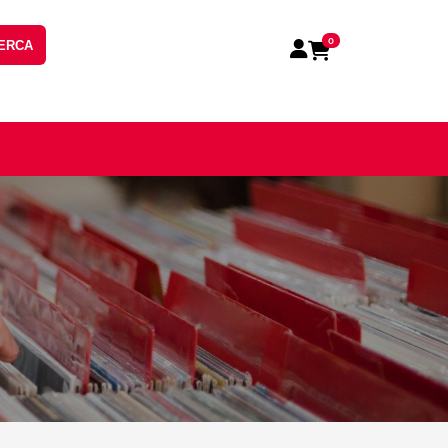
0
ERCA