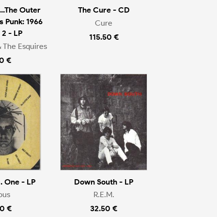
..The Outer
The Cure - CD
as Punk: 1966
Cure
2 - LP
115.50 €
 The Esquires
0 €
. One - LP
Down South - LP
ous
R.E.M.
0 €
32.50 €