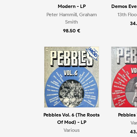
Modern - LP
Demos Eve
Peter Hammill, Graham
13th Floo
Smith
34
98.50 €
Pebbles Vol. 6 (The Roots
Pebbles 
Of Mod) - LP
Va
Various
43