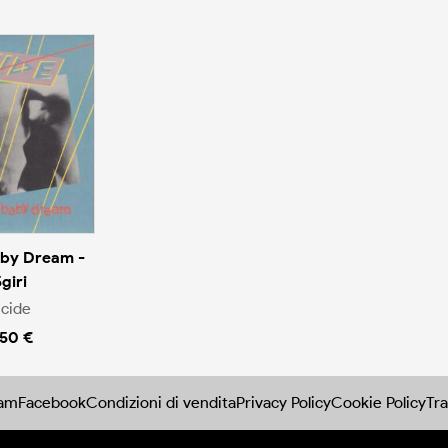
by Dream -
giri
icide
.50 €
ram
Facebook
Condizioni di vendita
Privacy Policy
Cookie Policy
Tra