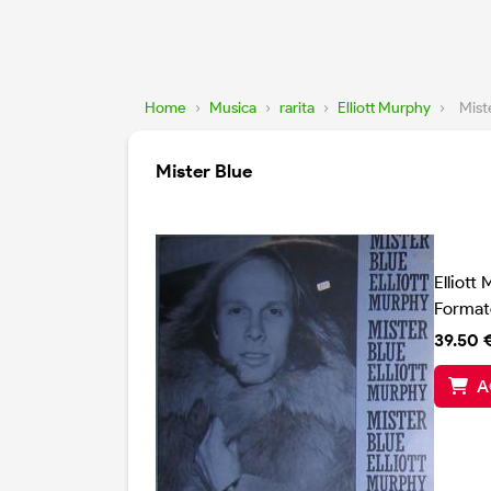
Home
›
Musica
›
rarita
›
Elliott Murphy
›
Mist
Mister Blue
Elliott
Format
39.50 
A