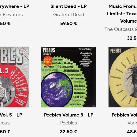
rywhere - LP
Silent Dead - LP
Music From..
Limits! - Tex
r Elevators
Grateful Dead
Volume 
.50 €
59.50 €
The Outcasts &
32.5
Vol. 5 - LP
Peebles Volume 3 - LP
Pebbles Vol
rious
Peebles
Vari
.50 €
32.50 €
48.5