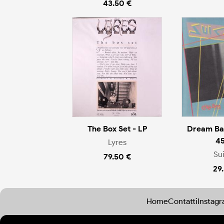
43.50 €
The Box Set - LP
Dream Ba
45
Lyres
Su
79.50 €
29
Home
Contatti
Instag