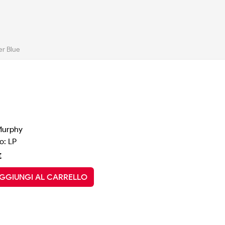
er Blue
 Murphy
o: LP
€
GGIUNGI AL CARRELLO