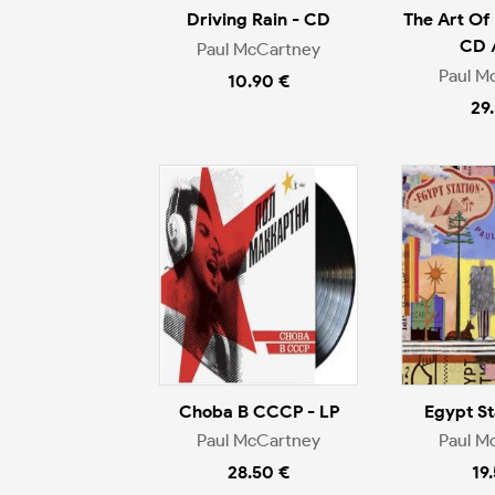
Driving Rain - CD
The Art Of
CD 
Paul McCartney
Paul M
10.90 €
29
Choba B CCCP - LP
Egypt St
Paul McCartney
Paul M
28.50 €
19