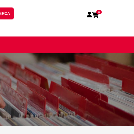
0
ERCA