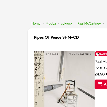
Home
›
Musica
›
cd-rock
›
Paul McCartney
›
Pipes Of Peace SHM-CD
CARÙ 
Paul M
Format
24.50 
A