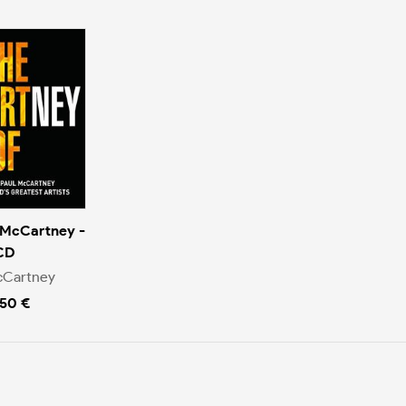
 McCartney -
CD
cCartney
.50 €