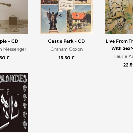
ople - CD
Castle Park - CD
Live From T
With Sex
en Messenger
Graham Coxon
Laurie A
.50 €
15.50 €
22.5