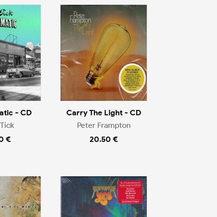
tic - CD
Carry The Light - CD
Tick
Peter Frampton
0 €
20.50 €