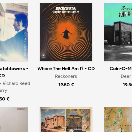
atchtowers -
Where The Hell Am I? - CD
Coin-O-Ma
CD
Reckoners
Deer 
+ Richard Reed
19.50 €
19.5
arry
.50 €