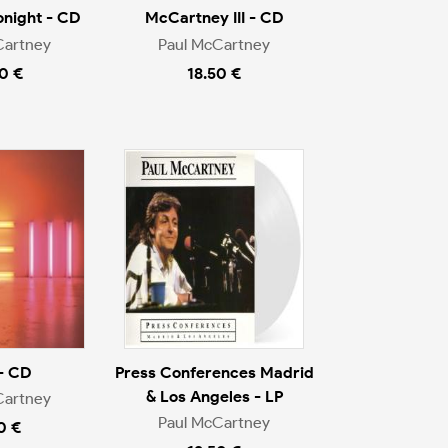
onight - CD
McCartney III - CD
Cartney
Paul McCartney
0 €
18.50 €
- CD
Press Conferences Madrid
& Los Angeles - LP
Cartney
Paul McCartney
0 €