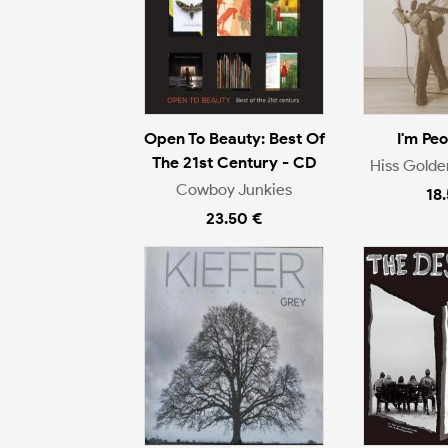
Open To Beauty: Best Of
I'm Pe
The 21st Century - CD
Hiss Gold
Cowboy Junkies
18
23.50 €