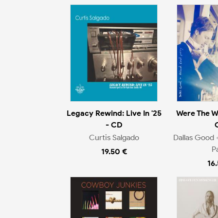
Legacy Rewind: Live In '25
Were The W
- CD
Curtis Salgado
Dallas Good 
P
19.50 €
16