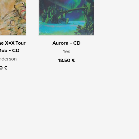
he X=X Tour
Aurora - CD
Mob - CD
Yes
nderson
18.50 €
0 €