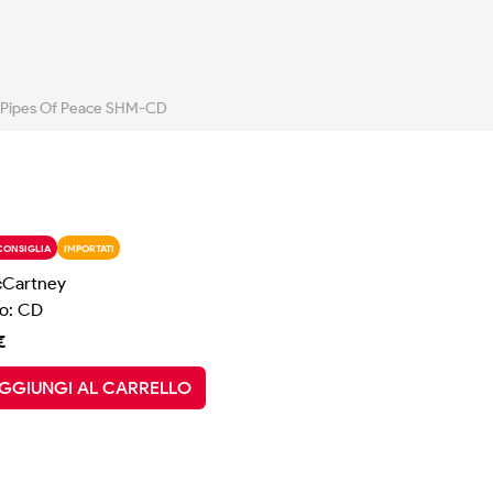
Pipes Of Peace SHM-CD
CONSIGLIA
IMPORTATI
cCartney
o: CD
€
GGIUNGI AL CARRELLO