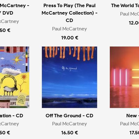
 McCartney -
Press To Play (The Paul
The World T
/ DVD
McCartney Collection) -
Paul Mc
CD
cCartney
12.0
Paul McCartney
.50 €
19.00 €
ation - CD
Off The Ground - CD
New 
cCartney
Paul McCartney
Paul Mc
.50 €
16.50 €
17.5