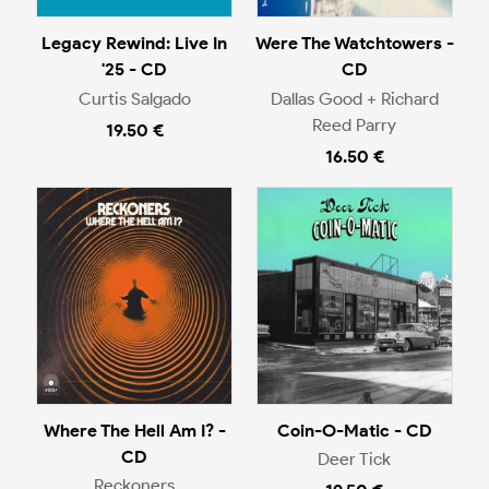
Legacy Rewind: Live In
Were The Watchtowers -
'25 - CD
CD
Curtis Salgado
Dallas Good + Richard
Reed Parry
19.50 €
16.50 €
Where The Hell Am I? -
Coin-O-Matic - CD
CD
Deer Tick
Reckoners