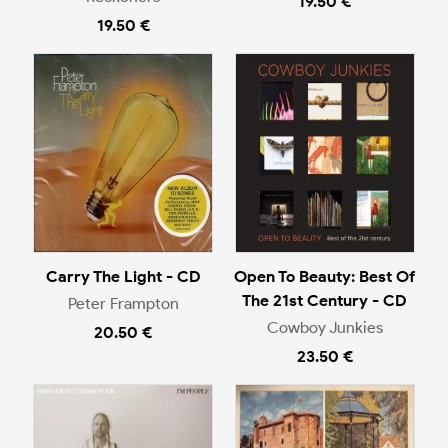
19.50 €
19.50 €
Carry The Light - CD
Open To Beauty: Best Of
The 21st Century - CD
Peter Frampton
Cowboy Junkies
20.50 €
23.50 €