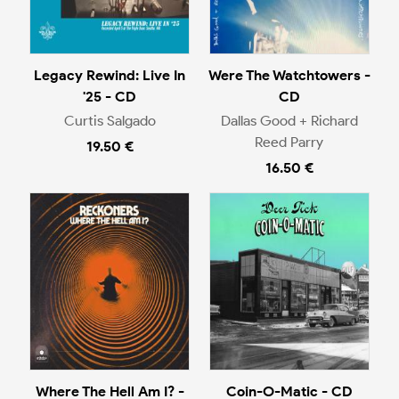
Legacy Rewind: Live In
Were The Watchtowers -
'25 - CD
CD
Curtis Salgado
Dallas Good + Richard
Reed Parry
19.50 €
16.50 €
Where The Hell Am I? -
Coin-O-Matic - CD