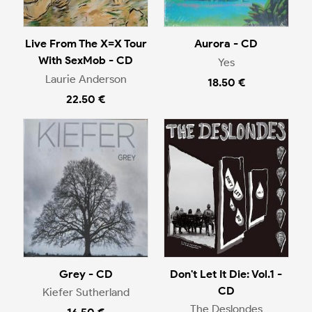
Live From The X=X Tour
Aurora - CD
With SexMob - CD
Yes
Laurie Anderson
18.50 €
22.50 €
Grey - CD
Don't Let It Die: Vol.1 -
CD
Kiefer Sutherland
The Deslondes