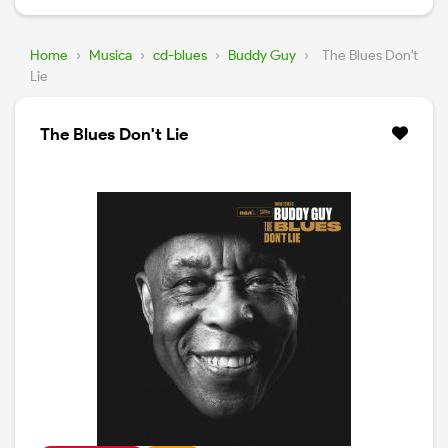
Home
›
Musica
›
cd-blues
›
Buddy Guy
›
The Blues Don't
Lie
The Blues Don't Lie