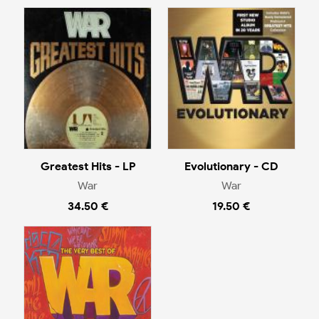
Greatest Hits - LP
Evolutionary - CD
War
War
34.50 €
19.50 €