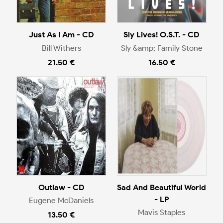
Just As I Am - CD
Sly Lives! O.S.T. - CD
Bill Withers
Sly &amp; Family Stone
21.50 €
16.50 €
Outlaw - CD
Sad And Beautiful World
- LP
Eugene McDaniels
Mavis Staples
13.50 €