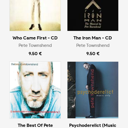
Who Came First - CD
The Iron Man - CD
Pete Townshend
Pete Townshend
9.50 €
9.50 €
The Best Of Pete
Psychoderelict (Music