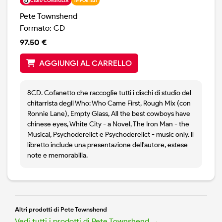
CARÙ CONSIGLIA
IMPORTATI
Pete Townshend
Formato: CD
97.50 €
AGGIUNGI AL CARRELLO
8CD. Cofanetto che raccoglie tutti i dischi di studio del
chitarrista degli Who: Who Came First, Rough Mix (con
Ronnie Lane), Empty Glass, All the best cowboys have
chinese eyes, White City - a Novel, The Iron Man - the
Musical, Psychoderelict e Psychoderelict - music only. Il
libretto include una presentazione dell'autore, estese
note e memorabilia.
Altri prodotti di Pete Townshend
Vedi tutti i prodotti di Pete Townshend →