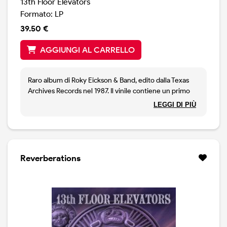
13th Floor Elevators
Formato: LP
39.50 €
AGGIUNGI AL CARRELLO
Raro album di Roky Eickson & Band, edito dalla Texas
Archives Records nel 1987. Il vinile contiene un primo
lato registrato in studio, con tuitte versioni alternate o
LEGGI DI PIÙ
acetati inediti ed un secondo lato registrato dal vivo, a
Houston, estate 1966. Disco molto raro, copia stampa
Usa.
Reverberations