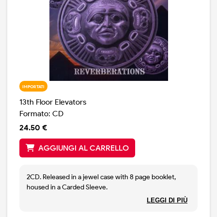
IMPORTATI
13th Floor Elevators
Formato: CD
24.50 €
AGGIUNGI AL CARRELLO
2CD. Released in a jewel case with 8 page booklet,
housed in a Carded Sleeve.
LEGGI DI PIÙ
Disc 1 features tracks from [m=54808] and Disc 2 from