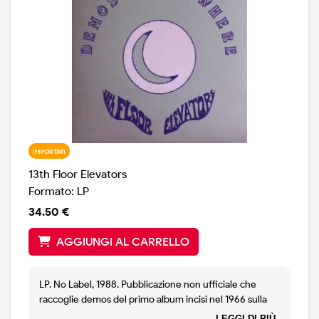
IMPORTATI
13th Floor Elevators
Formato: LP
34.50 €
AGGIUNGI AL CARRELLO
LP. No Label, 1988. Pubblicazione non ufficiale che
raccoglie demos del primo album incisi nel 1966 sulla
prima facciata e un concerto registrato a New Orleans
LEGGI DI PIÙ