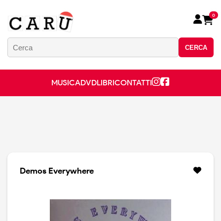
0
CERCA
MUSICA
DVD
LIBRI
CONTATTI
Demos Everywhere