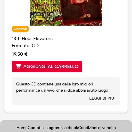
IMPORTATI
13th Floor Elevators
Formato: CD
19.50 €
AGGIUNGI AL CARRELLO
Questo CD contiene una delle loro migliori
performance dal vivo, che si dice abbia avuto luogo
all'Avalon Ballroom di San Francisco al culmine della
LEGGI DI PIÙ
popolarità degli Elevator.
Home
Contatti
Instagram
Facebook
Condizioni di vendita