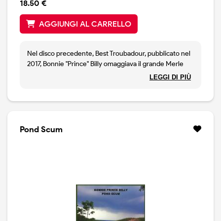
18.50 €
AGGIUNGI AL CARRELLO
Nel disco precedente, Best Troubadour, pubblicato nel
2017, Bonnie "Prince" Billy omaggiava il grande Merle
Haggard. Anche questo nuovo album è un disco di
LEGGI DI PIÙ
cover: ma la scelta è molto particolare. Bonnie " Prince "
Billy rielabora Sonata Mix Dwarf Cosmos, disco
decisamente sconsciuto, edito dalla cantautrice
norvegese Susanna (& The Magical Orchestra). Una
scelta personale, anche coraggiosa, che vede, da parte
Pond Scum
del cantautore Usa, la voltontà di mischiare musica ed
attualità.