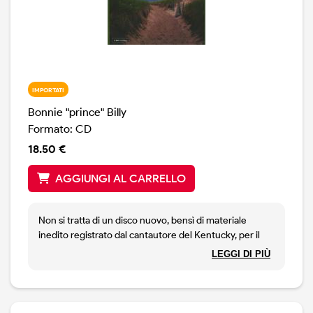
IMPORTATI
Bonnie "prince" Billy
Formato: CD
18.50 €
AGGIUNGI AL CARRELLO
Non si tratta di un disco nuovo, bensì di materiale
inedito registrato dal cantautore del Kentucky, per il
programma della BBC Peel Sessions. Incisioni fatte in
LEGGI DI PIÙ
un periodo di otto anni. Dodici canzoni, una cover ( un
brano di Prince, sigh ), che mostrano le radici di Bonnie
Prince Billy. Canzoni acustiche, eccetto le prime
quattro, dove il nostro è accompagnato da David