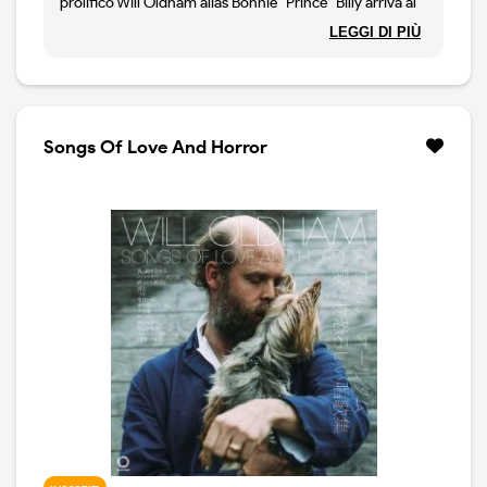
prolifico Will Oldham alias Bonnie "Prince" Billy arriva al
suo trentunesimo capitolo con "We Are Together
LEGGI DI PIÙ
Again", un disco concepito nella sua Louisville, in
Kentucky, e lì registrato agli End Of An Ear Studios con
la coproduzione del fonico Jim Marlowe e il contributo
di molti musicisti locali. Dalla touring band del geniale
musicista indie folk statunitense provengono Thomas
Songs Of Love And Horror
Deakin e Jacob Duncan e il fratello Ned Oldham. Ci
sono, tra gli altri collaboratori, anche Catherine Irwin e
le tre front women della band Duchess, Lacey Guthrie,
Tory Fisher e Katie Peabody, protagoniste con le loro
voci del brano iniziale e di quello finale di un album che
rispecchia la vivacità della scena musicale di Louisville e
che lo stesso artista definisce come un "successore
spirituale" delle sue prime opere.