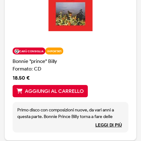
CARÙ CONSIGLIA
IMPORTATI
Bonnie "prince" Billy
Formato: CD
18.50 €
AGGIUNGI AL CARRELLO
Primo disco con composizioni nuove, da vari anni a
questa parte. Bonnie Prince Billy torna a fare delle
canzoni sue, si posiziona tra folk e country e ci regala
LEGGI DI PIÙ
un signor disco. Un disco personale, con canzoni, come
la finale Building A Fire, che lasciano incantati per la