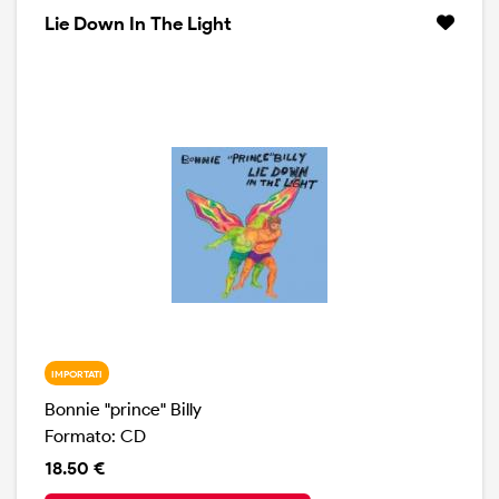
Heumann degli Arbouretum.
Lie Down In The Light
IMPORTATI
Bonnie "prince" Billy
Formato: CD
18.50 €