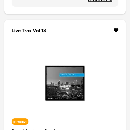
Quel weekend ha segnato la prima volta in cui la DMB
ha suonato l'album Before These Crowded Streets per
intero in concerto. Altre canzoni incluse: “All Along The
Watchtower”, “You Never Know” e “It Could Happen”
di Dylan. Bela Fleck (che ha partecipato come ospite a
Live Trax Vol 13
“Before These Crowded Streets”) si unisce alla band in
“Last Stop” e “Don't Drink the Water”. Stampato su
vinile colorato.
IMPORTATI