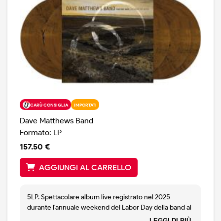
CARÙ CONSIGLIA
IMPORTATI
Dave Matthews Band
Formato: LP
157.50 €
AGGIUNGI AL CARRELLO
5LP. Spettacolare album live registrato nel 2025
durante l'annuale weekend del Labor Day della band al
The Gorge Amphitheater nello Stato di Washington.
LEGGI DI PIÙ