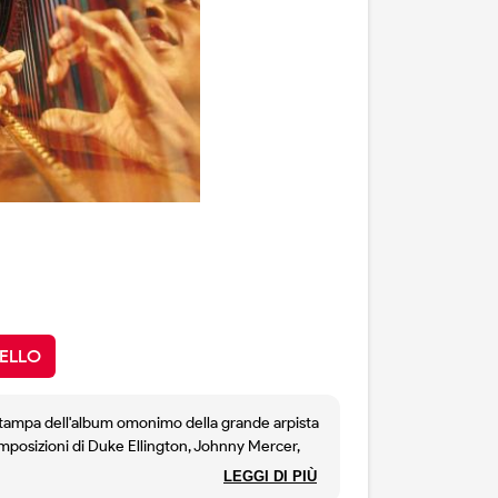
ELLO
istampa dell'album omonimo della grande arpista
omposizioni di Duke Ellington, Johnny Mercer,
ster, e composizioni originaly della Ashby, che
LEGGI DI PIÙ
 da Herman Wright al basso e John Tooley alla