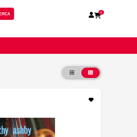
0
ERCA