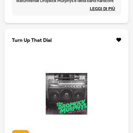
statunitense Dropkick Murphys e della band hardcore
punk di Boston Haywire. L'EP presenta otto canzoni.
LEGGI DI PIÙ
Ogni band ha contribuito con due nuove canzoni
originali, due canzoni eseguite insieme e ogni band ha
suonato una canzone dell'altra band.
Turn Up That Dial