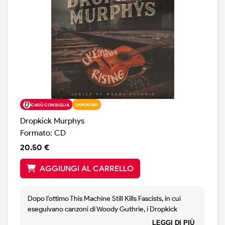
CARÙ CONSIGLIA
IMPORTATI
Dropkick Murphys
Formato: CD
20.50 €
AGGIUNGI AL CARRELLO
Dopo l'ottimo This Machine Still Kills Fascists, in cui
eseguivano canzoni di Woody Guthrie, i Dropkick
Murphys se ne sono andati in Oklahoma ad incidere il
LEGGI DI PIÙ