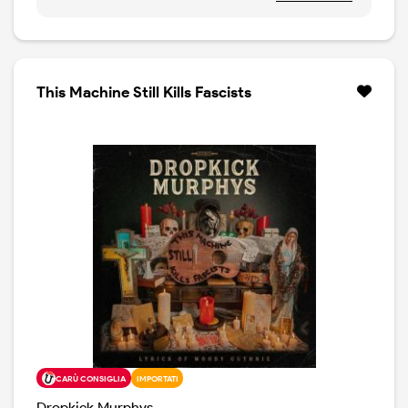
seguito di quel disco: Okemah Rising. Ancora Woody
Guthrie, ancora i suoi ideali e le sue idee innovatiove: la
difesa della classe operaia, la lotta contro le ingiustizie
sociali ed il potere politico. Woody Guthrie e la sua
grande musica, al servizio del popolo. Ed il disco, in cui
This Machine Still Kills Fascists
appaiono ospiti come i Violent Femmes, Jaime Wyatt e
Jess Ahern, è anche meglio del precedente. Più
coinvolto, più tosto, più diretto. Grazie anche alla
produzione attenta di Ted Hutt. This Album Kills the
Fascists.
CARÙ CONSIGLIA
IMPORTATI
Dropkick Murphys