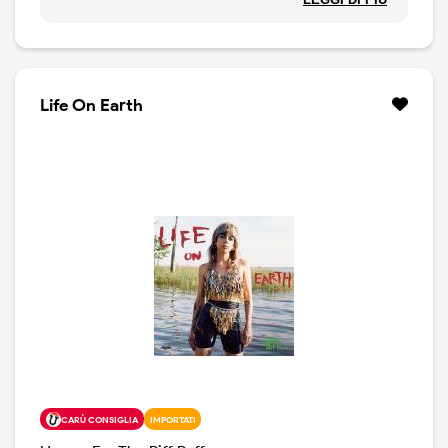
New Orleans, richiama momenti della sua vita,
esperienze varie, come la fuga precipitosa dei bufali a
Santa Fe, i viaggi fatti da giovane e gli uragani visti in
Florida, fino alla sua vita nella Lower East Side ed a
esperienze avute in Nebraska.Questo disco segue
Life On Earth
l'acclamato debutto su Nonesuch, Life on Earth- che
nel 2022 è stato definito dal New York Times, Rolling
Stone, NPR Music, Mojo, Uncut, come uno dei dischi
migliori dell'anno. The Past Is Still Alive vede Hurray for
the Riff Raff riunita con Brad Cook, aqssieme ed un
creativo cast di collaboratori: Anjimile, Conor Oberst e
S.G. Goodman, che si uniscono alla voce di Alynda
Segarra. Il disco, classic rock eseguito con gusto e
misura, offre canzoni di spessore come Buffalo,
Hawkmoon, Colossus of Roads, Hourglass.
CARÙ CONSIGLIA
IMPORTATI