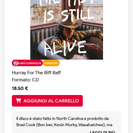
CARÙ CONSIGLIA
IMPORTATI
Hurray For The Riff Raff
Formato: CD
18.50 €
AGGIUNGI AL CARRELLO
Il disco è stato fatto in North Carolina e prodotto da
Brad Cook (Bon Iver, Kevin Morby, Waxahatchee), ma
Alynda Lee Segarra, nata nel Bronx ma ormai stabile a
LEGGI DI PIÙ