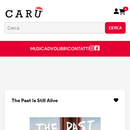
0
CERCA
MUSICA
DVD
LIBRI
CONTATTI
The Past Is Still Alive