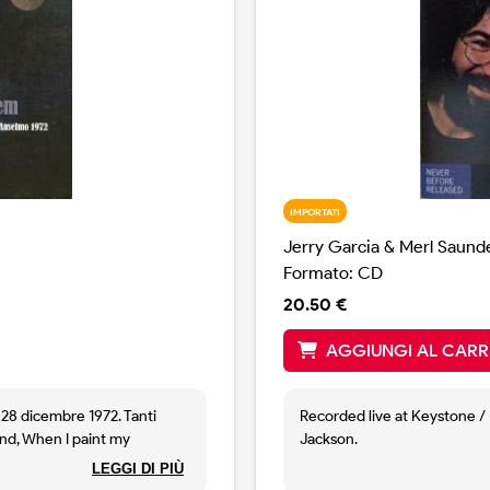
IMPORTATI
Jerry Garcia & Merl Saund
Formato: CD
20.50 €
AGGIUNGI AL CARR
l 28 dicembre 1972. Tanti
Recorded live at Keystone / 
ind, When I paint my
Jackson.
. Copia non sigillata.
///
LEGGI DI PIÙ
Printed in U.S.A.