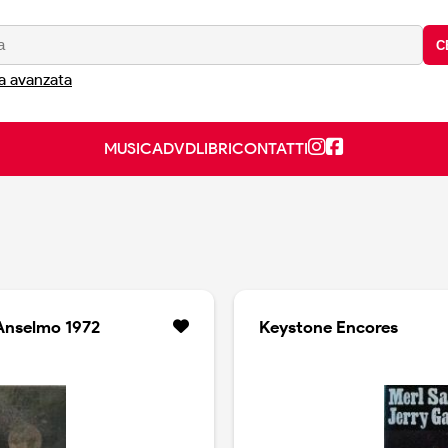
C
a avanzata
MUSICA
DVD
LIBRI
CONTATTI
 Anselmo 1972
Keystone Encores