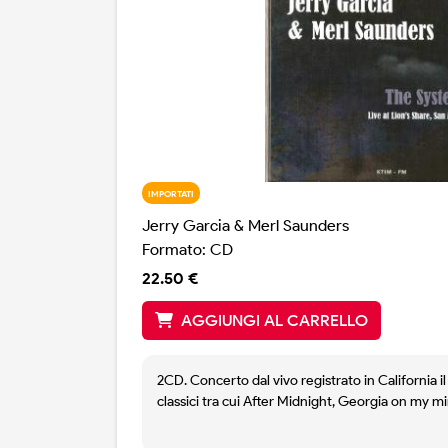
IMPORTATI
Jerry Garcia & Merl Saunders
Formato: CD
22.50 €
AGGIUNGI AL CARRELLO
2CD. Concerto dal vivo registrato in California i
classici tra cui After Midnight, Georgia on my m
masterpiece di Bob Dylan, Further on up the road