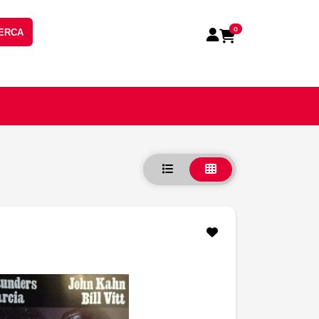
0
ERCA