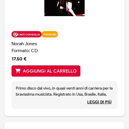
CARÙ CONSIGLIA
IMPORTATI
Norah Jones
Formato: CD
17.50 €
AGGIUNGI AL CARRELLO
Primo disco dal vivo, in quasi venti anni di carriera per la
bravissima musicista. Registrato in Usa, Brasile, Italia,
Francia ed Argentina, l'album presenta vari brani tratti
LEGGI DI PIÙ
dal suo repertorio: da Cold Cold Heart a Begin Again,
I've Got to See You Again, Sunrise, Tragedy, Falling. Il
disco si chiude con la rilettura di Black Hole Sun,
omaggio a Chris Cornell, inciso solo qualche giorno