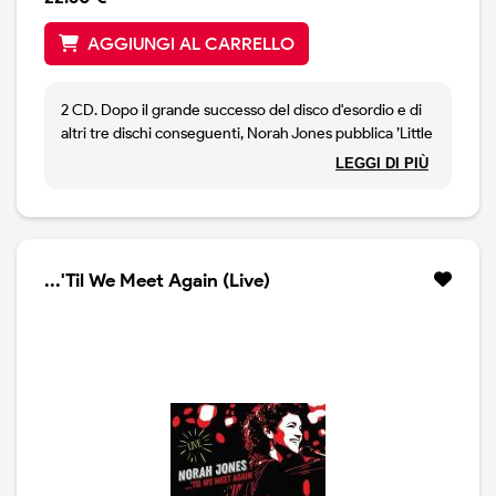
AGGIUNGI AL CARRELLO
2 CD. Dopo il grande successo del disco d'esordio e di
altri tre dischi conseguenti, Norah Jones pubblica ’Little
Broken Hearts, un disco intimo e raffinato che, ancora
LEGGI DI PIÙ
una volta, riscuote grande successo. Sono passati dieci
anni e la Jones ha pensato di rieditare il disco in
versione deluxe, aggiungendo degli inediti, una parte
live mai asxcoltata ed altre cosucce. Il disco ne risulta
arricchito ed ancora pieno di belle canzoni.
...'Til We Meet Again (Live)