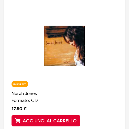
di nome (Duke Ellington ed Horace Silver). L'edizione
Deluxe comprende quattro brani in più, registrati dal
vivo al Festival di Newport: Carry On, Flipside, Peace e I
Don't Know Why.
IMPORTATI
Norah Jones
Formato: CD
17.50 €
AGGIUNGI AL CARRELLO