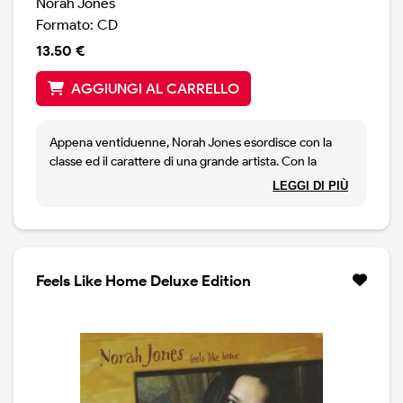
Norah Jones
Formato: CD
13.50 €
AGGIUNGI AL CARRELLO
Appena ventiduenne, Norah Jones esordisce con la
classe ed il carattere di una grande artista. Con la
produzione di Arif Mardin, maestro nello scoprire
LEGGI DI PIÙ
talenti, la giovane texana ora residente a New York, si
presenta nel migliore dei modi. Come Away with Me
mischia influenze jazz, country, blues e rock in un
collage raffinato ma pieno di sostanza. Norah ha un
ottima voce ed è una pianista di valore. Il resto lo fanno
Feels Like Home Deluxe Edition
le canzoni: ascoltate Cold Cold Heart di Hank Williams
nella sua versione, e poi crederete a quanto scriviamo.
Esordio fulminante, confermato dai 6 Grammy vinti, tra
i quali l'album dell'anno, la canzone dell'anno e migliore
artista emergente.