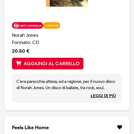
CARÙ CONSIGLIA
IMPORTATI
Norah Jones
Formato: CD
20.50 €
AGGIUNGI AL CARRELLO
C'era parecchia attesa, ed a ragione, per il nuovo disco
di Norah Jones. Un disco di ballate, tra rock, soul,
country e jazz, che riavvicina la cantante pianista al suo
LEGGI DI PIÙ
strepitoso esordio Come Away With Me. Un disco dai
suoni semplici e diretti dove Norah è accompagnata da
una super band: Brian Blade, John Patitucci, Wayne
Shorter e Dr. Lonnie Smith. A moody Little Record,
come lo descrive la stessa Jones, dove la ragazza
Feels Like Home
rilegge Neil Young (Don't Be Denied), ma anche jazzisti