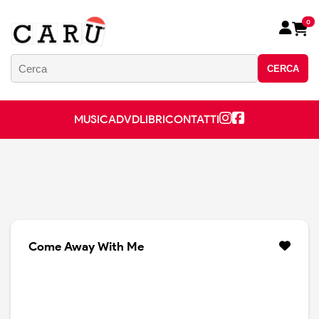
0
CERCA
MUSICA
DVD
LIBRI
CONTATTI
Come Away With Me