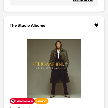
Printed in the U.S.A.
Issued in clear jewel case with 10-panel folded insert.
Warner lozenge "w" emblem embossed on case back.
The Studio Albums
Track 15 subtitle on case back: (e.cola mix)
CARÙ CONSIGLIA
IMPORTATI