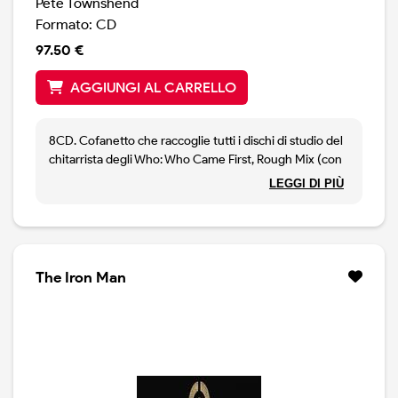
Pete Townshend
Formato: CD
97.50 €
AGGIUNGI AL CARRELLO
8CD. Cofanetto che raccoglie tutti i dischi di studio del
chitarrista degli Who: Who Came First, Rough Mix (con
Ronnie Lane), Empty Glass, All the best cowboys have
LEGGI DI PIÙ
chinese eyes, White City - a Novel, The Iron Man - the
Musical, Psychoderelict e Psychoderelict - music only. Il
libretto include una presentazione dell'autore, estese
note e memorabilia.
The Iron Man