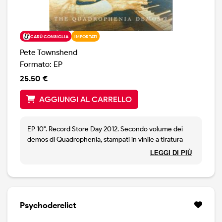
CARÙ CONSIGLIA
IMPORTATI
Pete Townshend
Formato: EP
25.50 €
AGGIUNGI AL CARRELLO
EP 10". Record Store Day 2012. Secondo volume dei
demos di Quadrophenia, stampati in vinile a tiratura
limitata. Formato dieci pollici, come il primo volume,
LEGGI DI PIÙ
contiene 5 canzoni, tra cui le lunghe Doctor Jimmy ed
I've Had Enough. Le altre sono Drowned, Is It Me ? e
Love Reign O'Er Me. Tutti in versione inedita,
ovviamente.
Psychoderelict