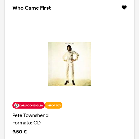
Who Came First
CARÙ CONSIGLIA
IMPORTATI
Pete Townshend
Formato: CD
9.50 €