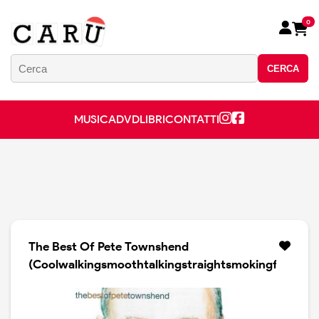
0
CERCA
MUSICA
DVD
LIBRI
CONTATTI
The Best Of Pete Townshend
(Coolwalkingsmoothtalkingstraightsmokingfirestok