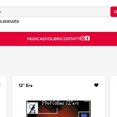
C
a avanzata
MUSICA
DVD
LIBRI
CONTATTI
12'' Ers