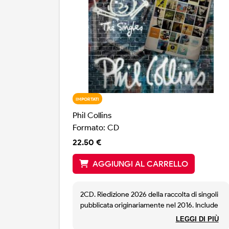
IMPORTATI
Phil Collins
Formato: CD
22.50 €
AGGIUNGI AL CARRELLO
2CD. Riedizione 2026 della raccolta di singoli
pubblicata originariamente nel 2016. Include
tutti i successi di Phil Collins, da In the Air
LEGGI DI PIÙ
Tonight a Against All Odds, da Another Day in