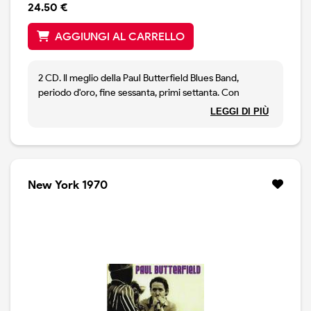
24.50 €
AGGIUNGI AL CARRELLO
2 CD. Il meglio della Paul Butterfield Blues Band,
periodo d'oro, fine sessanta, primi settanta. Con
Michael Bloomfield ed Elvin Bishop nella formazione. Il
LEGGI DI PIÙ
doppio contiene brani rari come Blind Leading the
Blind, Driftin and Driftin, ma anche classici come
Crossroads, East West, Born in Chicgao, Get Out My
Life Woman etc. Ristampa rimasterizzata
New York 1970