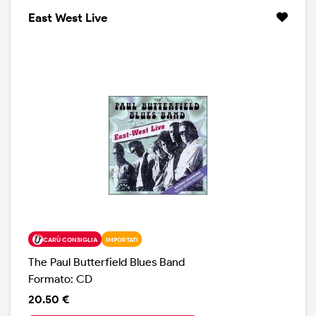
10 minuti), Driftin and Driftin ( 14 minuti), Everything's
East West Live
Gonna Be Allright e The Boxer ( superiori ai nove ) a
fare da base ad un performance spettacolare. David
Sanborn al sax mostra tutto il suo talento.Nuova
edizione, con copertina diversa. Un live epocale, per
una grande band.
CARÙ CONSIGLIA
IMPORTATI
The Paul Butterfield Blues Band
Formato: CD
20.50 €