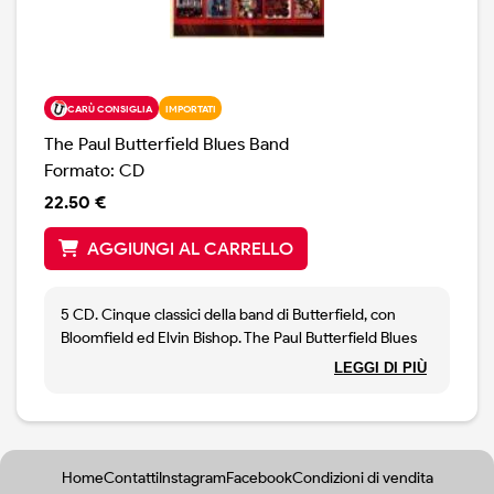
CARÙ CONSIGLIA
IMPORTATI
The Paul Butterfield Blues Band
Formato: CD
22.50 €
AGGIUNGI AL CARRELLO
5 CD. Cinque classici della band di Butterfield, con
Bloomfield ed Elvin Bishop. The Paul Butterfield Blues
Band, East West, The Resurrection of Pigboy Crabshaw
LEGGI DI PIÙ
e Keep on Moving
Home
Contatti
Instagram
Facebook
Condizioni di vendita