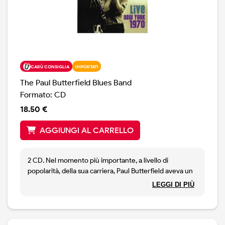
CARÙ CONSIGLIA
IMPORTATI
The Paul Butterfield Blues Band
Formato: CD
18.50 €
AGGIUNGI AL CARRELLO
2 CD. Nel momento più importante, a livello di
popolarità, della sua carriera, Paul Butterfield aveva un
doppio album dal vivo in uscita. Questo Live, viene
LEGGI DI PIÙ
mandato in onda da una stazione radio newyorkese, ed
è registrato negli A&R Studios, dove poi Allman
Brothers e Delaney & Bonnie avrebbero fatto la stessa
cosa. Un doppio Live con brani quali So Far So Good (