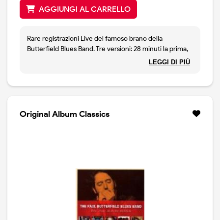
AGGIUNGI AL CARRELLO
Rare registrazioni Live del famoso brano della
Butterfield Blues Band. Tre versioni: 28 minuti la prima,
straordinaria. 12 e 16 le altre due, sempre con Mike
LEGGI DI PIÙ
Bloomfield ed Elvin Bishop alle chitarre. Pure
psychedelic jam from the deep sixties.
Original Album Classics