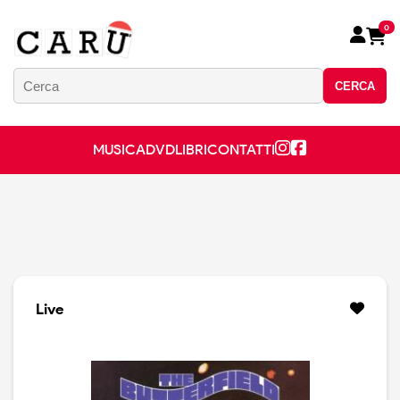
0
CERCA
MUSICA
DVD
LIBRI
CONTATTI
Live