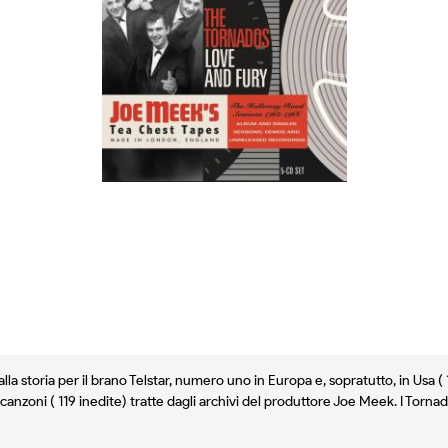
la storia per il brano Telstar, numero uno in Europa e, sopratutto, in Usa ( 
canzoni ( 119 inedite) tratte dagli archivi del produttore Joe Meek. I Tor
e avvenuta negli anni sessanta.