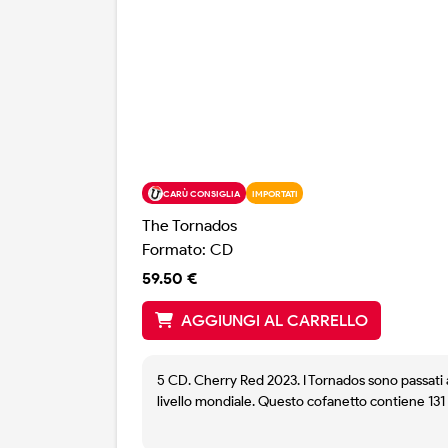
CARÙ CONSIGLIA
IMPORTATI
The Tornados
Formato: CD
59.50 €
AGGIUNGI AL CARRELLO
5 CD. Cherry Red 2023. I Tornados sono passati al
livello mondiale. Questo cofanetto contiene 131 
delle band cardine della rivoluzione strumental