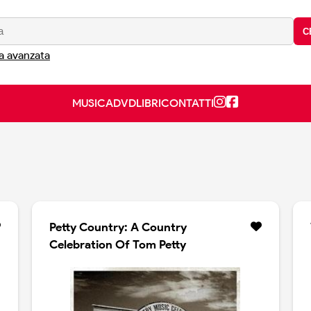
C
a avanzata
MUSICA
DVD
LIBRI
CONTATTI
Petty Country: A Country
Celebration Of Tom Petty