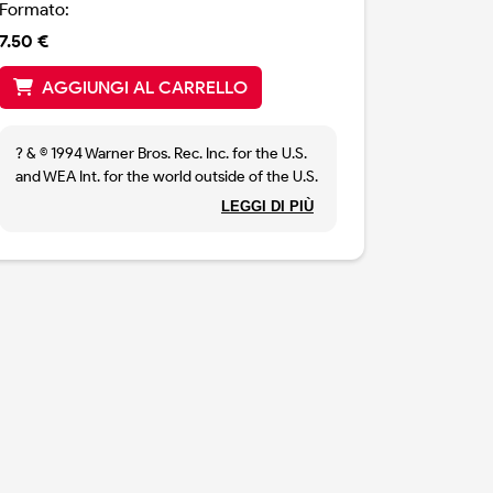
Formato:
7.50 €
AGGIUNGI AL CARRELLO
? & © 1994 Warner Bros. Rec. Inc. for the U.S.
and WEA Int. for the world outside of the U.S.
Made in Germany by Warner Music
LEGGI DI PIÙ
Manufacturing Europe.
Artwork and CD state that tracks 2 & 3 are
'Previously Unreleased'
CD Face: Made in Germany, 9362-41948-2
and LC 0392
Data Panel: WE 739
Matrix shows WMME manufacture, has SID
Codes and has different inside sleeve
artwork to [r=2812897]