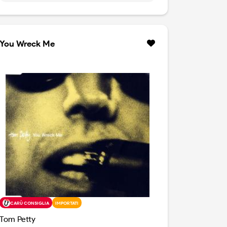
dovuto essere doppio ma, all'ultimo
momento, la Warner lo pubblicò come
singolo. Questa splendida edizione raccoglie
invece tre dischi inediti. Il disco originale sul
You Wreck Me
primo CD, mentre il secondo contiene i dieci
pezzi che avrebbero dovuto apparire nella
pubblicazione originaria. Il terzo contiene
invece 15 registrazioni effettuate da Tom
Petty a casa, 15 demos, tra cui alcune canzoni
tutt'ora inedite, merntre le altre sono
comunque in versione assolutamente
diversa. Il quarto CD, splendido, è registrato
dal vivo all'epoca, con gli Heartbreakers in
forma smagliante. Copia non sigillata.
CARÙ CONSIGLIA
IMPORTATI
Tom Petty