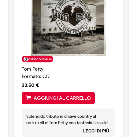
CARÙ CONSIGLIA
Tom Petty
Formato: CD
23.50 €
AGGIUNGI AL CARRELLO
Splendido tributo in chiave country al
rock'n'roll di Tom Petty con tantissimi classici
interpretati da Chris Stapleton, Dolly Parton,
LEGGI DI PIÙ
Steve Earle, Margo Price, Marty Stuart e altre