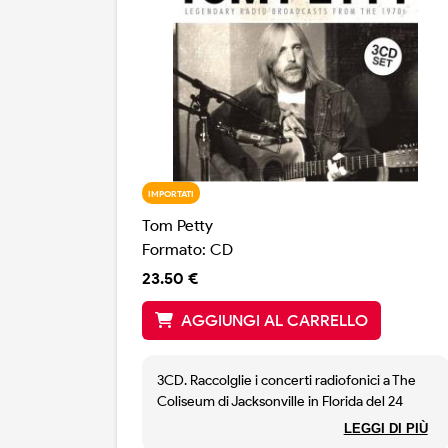
IMPORTATI
Tom Petty
Formato: CD
23.50 €
AGGIUNGI AL CARRELLO
3CD. Raccolglie i concerti radiofonici a The
Coliseum di Jacksonville in Florida del 24
luglio 1987, a Dean's Dome di Chapell Hill in
LEGGI DI PIÙ
Nord Carolina del 13 settembre 1989 e varie