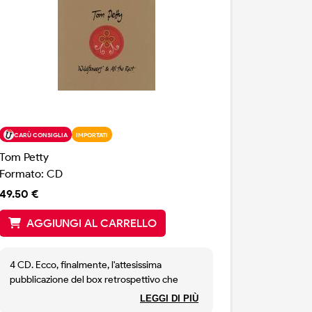
CARÙ CONSIGLIA
IMPORTATI
Tom Petty
Formato: CD
49.50 €
AGGIUNGI AL CARRELLO
4 CD. Ecco, finalmente, l'attesissima
pubblicazione del box retrospettivo che
riguarda Wildflowers, uno dei capolavori di
LEGGI DI PIÙ
Tom Petty. Edito nel 1994, il disco avrebbe