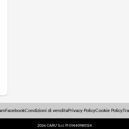
ram
Facebook
Condizioni di vendita
Privacy Policy
Cookie Policy
Tra
2026 CARU' S.r.l. PI 01440980124