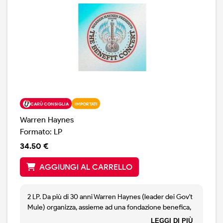
CARÙ CONSIGLIA
IMPORTATI
Warren Haynes
Formato: LP
34.50 €
AGGIUNGI AL CARRELLO
2 LP. Da più di 30 anni Warren Haynes (leader dei Gov't
Mule) organizza, assieme ad una fondazione benefica,
la Christmas Jam', che si svolge ad Asheville, North
LEGGI DI PIÙ