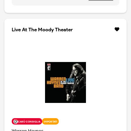
Carolina. Dopo averne già pubblicati diversi, ecco
quella del 2014, a cui a hanno partecipato gli Hard
Working Americans (Todd Snider, Dave Schools, Duane
Trucks e Neal Casal), Jason Isbell & The 400 Unit, Billy &
The Kids ( il batterista dei Grateful Dead Bill
Live At The Moody Theater
Kreutzmann con Tom Hamilton, Reed Mathis & Aron
Magner insieme al compianto Col. Bruce Hampton, ),
Paul Riddle & Friends (con Jack Pearson, Oteil
Burbridge, Danny Louis). Warren Haynes partecipa alle
jam di tutti i suoi ospiti e si esibisce anche con i Gov't
Mule, riprendendo due brani di Neil Young, con Jackie
Greene ospite. Oltre a Tonight's The Night e Cinnamon
Girl, la serata vede scorrere classici come Shakedown
Street, The Night They Drove Old Dixie Down, Can't
You See, Danko & Manuel, Southern Woman ed altri
ancora. Vinyl limited Edition, stampa Usa, 180 grammi.
CARÙ CONSIGLIA
IMPORTATI
Warren Haynes