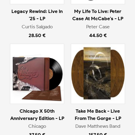
Legacy Rewind: Live In
My Life To Live: Peter
'25 - LP
Case At McCabe's - LP
Curtis Salgado
Peter Case
28.50 €
44.50 €
Chicago X 50th
Take Me Back - Live
Anniversary Edition - LP
From The Gorge - LP
Chicago
Dave Matthews Band
37.50 €
157.50 €