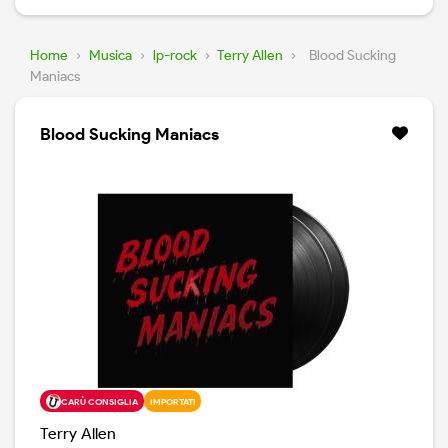
Home
›
Musica
›
lp-rock
›
Terry Allen
›
Blood Sucking
Maniacs
Blood Sucking Maniacs
CARÙ CONSIGLIA
IMPORTATI
Terry Allen