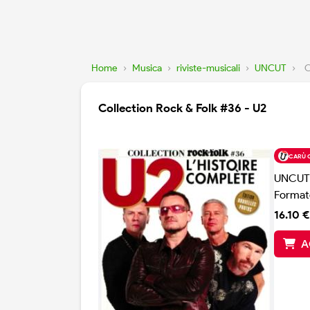
Home
›
Musica
›
riviste-musicali
›
UNCUT
›
C
Collection Rock & Folk #36 - U2
CARÙ 
UNCUT
Format
16.10 €
A