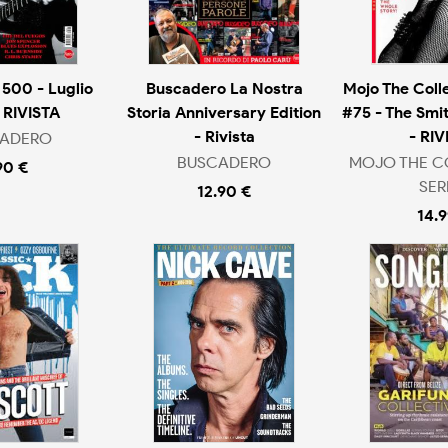
500 - Luglio
Buscadero La Nostra
Mojo The Colle
 RIVISTA
Storia Anniversary Edition
#75 - The Smit
- Rivista
- RIV
ADERO
BUSCADERO
MOJO THE C
90 €
SER
12.90 €
14.9