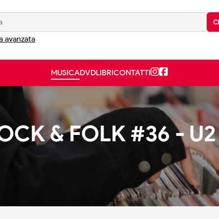
C
a avanzata
MUSICA
DVD
LIBRI
CONTATTI
CK & FOLK #36 - U2