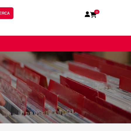
0
ERCA