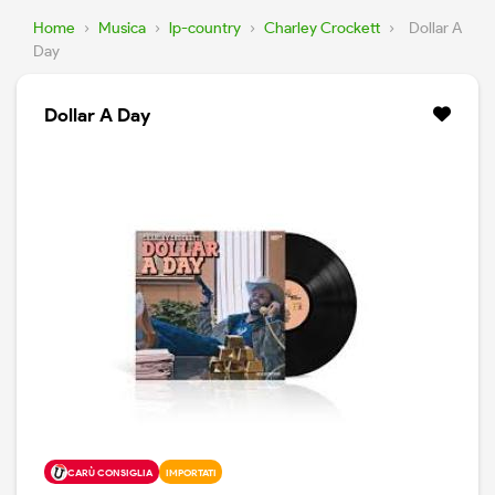
Home
›
Musica
›
lp-country
›
Charley Crockett
›
Dollar A
Day
Dollar A Day
CARÙ CONSIGLIA
IMPORTATI