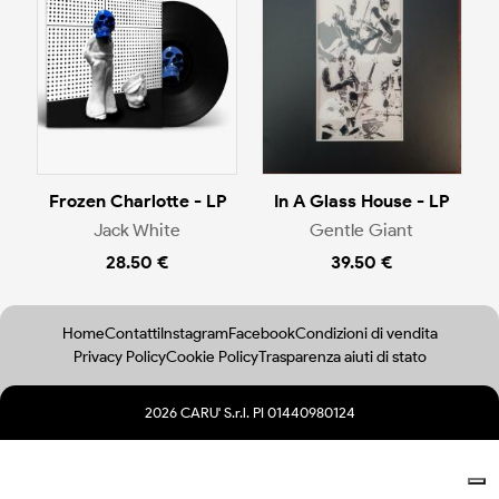
Frozen Charlotte - LP
In A Glass House - LP
Jack White
Gentle Giant
28.50 €
39.50 €
Home
Contatti
Instagram
Facebook
Condizioni di vendita
Privacy Policy
Cookie Policy
Trasparenza aiuti di stato
2026 CARU' S.r.l. PI 01440980124