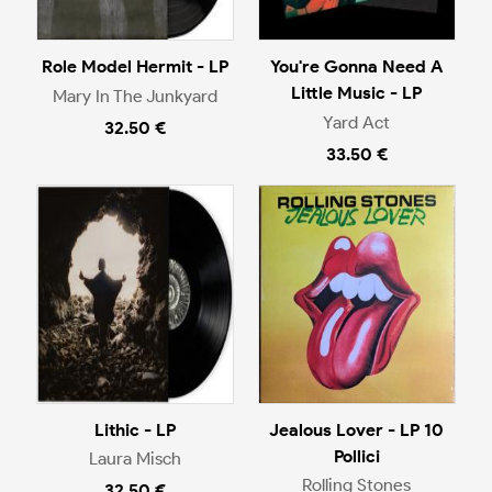
Role Model Hermit - LP
You're Gonna Need A
Little Music - LP
Mary In The Junkyard
Yard Act
32.50 €
33.50 €
Lithic - LP
Jealous Lover - LP 10
Pollici
Laura Misch
Rolling Stones
32.50 €